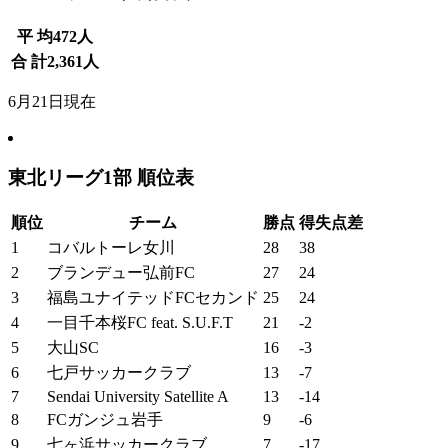
平 均
472
人
合 計
2,361
人
6月21日現在
東北リーグ1部 順位表
順位
チーム
勝点
得失点差
1
コバルトーレ女川
28
38
2
ブランデュー弘前FC
27
24
3
福島ユナイテッドFCセカンド
25
24
4
一目千本桜FC feat. S.U.F.T
21
-2
5
大山SC
16
-3
6
七戸サッカークラブ
13
-7
7
Sendai University Satellite A
13
-14
8
FCガンジュ岩手
9
-6
9
七ヶ浜サッカークラブ
7
-17