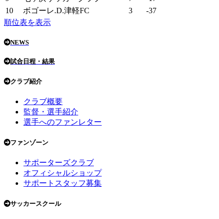
10
ボゴーレ.D.津軽FC
3
-37
順位表を表示
NEWS
試合日程・結果
クラブ紹介
クラブ概要
監督・選手紹介
選手へのファンレター
ファンゾーン
サポーターズクラブ
オフィシャルショップ
サポートスタッフ募集
サッカースクール