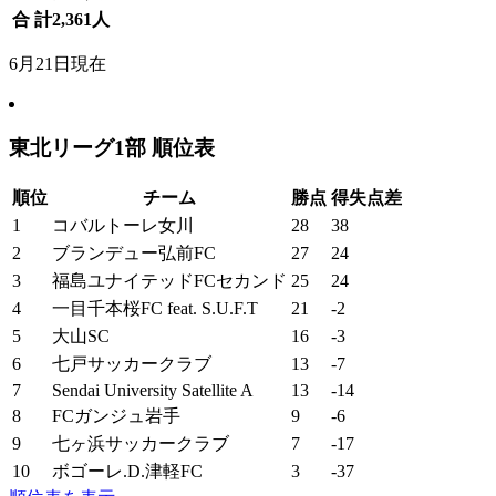
合 計
2,361
人
6月21日現在
東北リーグ1部 順位表
順位
チーム
勝点
得失点差
1
コバルトーレ女川
28
38
2
ブランデュー弘前FC
27
24
3
福島ユナイテッドFCセカンド
25
24
4
一目千本桜FC feat. S.U.F.T
21
-2
5
大山SC
16
-3
6
七戸サッカークラブ
13
-7
7
Sendai University Satellite A
13
-14
8
FCガンジュ岩手
9
-6
9
七ヶ浜サッカークラブ
7
-17
10
ボゴーレ.D.津軽FC
3
-37