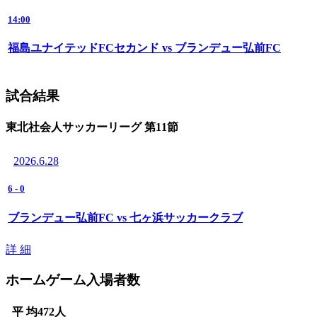
14:00
福島ユナイテッドFCセカンド vs ブランデュー弘前FC
試合結果
東北社会人サッカーリーグ 第11節
2026.6.28
6
-
0
ブランデュー弘前FC vs 七ヶ浜サッカークラブ
詳 細
ホームゲーム入場者数
平 均
472
人