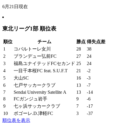
6月21日現在
東北リーグ1部 順位表
順位
チーム
勝点
得失点差
1
コバルトーレ女川
28
38
2
ブランデュー弘前FC
27
24
3
福島ユナイテッドFCセカンド
25
24
4
一目千本桜FC feat. S.U.F.T
21
-2
5
大山SC
16
-3
6
七戸サッカークラブ
13
-7
7
Sendai University Satellite A
13
-14
8
FCガンジュ岩手
9
-6
9
七ヶ浜サッカークラブ
7
-17
10
ボゴーレ.D.津軽FC
3
-37
順位表を表示