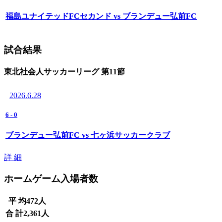
福島ユナイテッドFCセカンド vs ブランデュー弘前FC
試合結果
東北社会人サッカーリーグ 第11節
2026.6.28
6
-
0
ブランデュー弘前FC vs 七ヶ浜サッカークラブ
詳 細
ホームゲーム入場者数
平 均
472
人
合 計
2,361
人