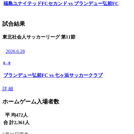
福島ユナイテッドFCセカンド vs ブランデュー弘前FC
試合結果
東北社会人サッカーリーグ 第11節
2026.6.28
6
-
0
ブランデュー弘前FC vs 七ヶ浜サッカークラブ
詳 細
ホームゲーム入場者数
平 均
472
人
合 計
2,361
人