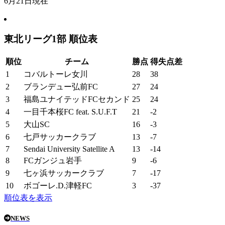
6月21日現在
東北リーグ1部 順位表
順位
チーム
勝点
得失点差
1
コバルトーレ女川
28
38
2
ブランデュー弘前FC
27
24
3
福島ユナイテッドFCセカンド
25
24
4
一目千本桜FC feat. S.U.F.T
21
-2
5
大山SC
16
-3
6
七戸サッカークラブ
13
-7
7
Sendai University Satellite A
13
-14
8
FCガンジュ岩手
9
-6
9
七ヶ浜サッカークラブ
7
-17
10
ボゴーレ.D.津軽FC
3
-37
順位表を表示
NEWS