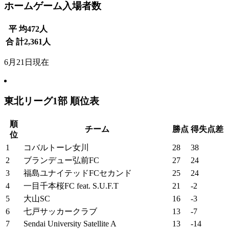
ホームゲーム入場者数
平 均
472
人
合 計
2,361
人
6月21日現在
東北リーグ1部 順位表
順
チーム
勝点
得失点差
位
1
コバルトーレ女川
28
38
2
ブランデュー弘前FC
27
24
3
福島ユナイテッドFCセカンド
25
24
4
一目千本桜FC feat. S.U.F.T
21
-2
5
大山SC
16
-3
6
七戸サッカークラブ
13
-7
7
Sendai University Satellite A
13
-14