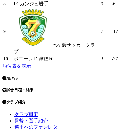
8
FCガンジュ岩手
9
-6
9
7
-17
七ヶ浜サッカークラ
ブ
10
ボゴーレ.D.津軽FC
3
-37
順位表を表示
NEWS
試合日程・結果
クラブ紹介
クラブ概要
監督・選手紹介
選手へのファンレター