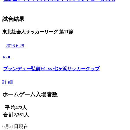
試合結果
東北社会人サッカーリーグ 第11節
2026.6.28
6
-
0
ブランデュー弘前FC vs 七ヶ浜サッカークラブ
詳 細
ホームゲーム入場者数
平 均
472
人
合 計
2,361
人
6月21日現在