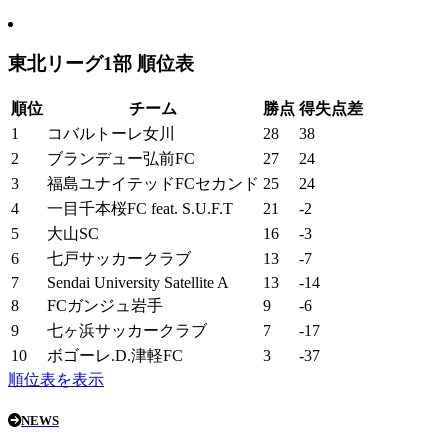
東北リーグ1部 順位表
順位
チーム
勝点
得失点差
1
コバルトーレ女川
28
38
2
ブランデュー弘前FC
27
24
3
福島ユナイテッドFCセカンド
25
24
4
一目千本桜FC feat. S.U.F.T
21
-2
5
大山SC
16
-3
6
七戸サッカークラブ
13
-7
7
Sendai University Satellite A
13
-14
8
FCガンジュ岩手
9
-6
9
七ヶ浜サッカークラブ
7
-17
10
ボゴーレ.D.津軽FC
3
-37
順位表を表示
NEWS