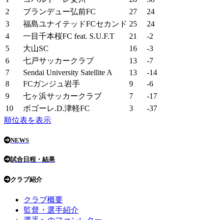
2
ブランデュー弘前FC
27
24
3
福島ユナイテッドFCセカンド
25
24
4
一目千本桜FC feat. S.U.F.T
21
-2
5
大山SC
16
-3
6
七戸サッカークラブ
13
-7
7
Sendai University Satellite A
13
-14
8
FCガンジュ岩手
9
-6
9
七ヶ浜サッカークラブ
7
-17
10
ボゴーレ.D.津軽FC
3
-37
順位表を表示
NEWS
試合日程・結果
クラブ紹介
クラブ概要
監督・選手紹介