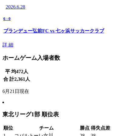
2026.6.28
6
-
0
ブランデュー弘前FC vs 七ヶ浜サッカークラブ
詳 細
ホームゲーム入場者数
平 均
472
人
合 計
2,361
人
6月21日現在
東北リーグ1部 順位表
順位
チーム
勝点
得失点差
1
コバルトーレ女川
28
38