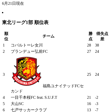
6月21日現在
東北リーグ1部 順位表
順
勝
得失点
チーム
位
点
差
1
コバルトーレ女川
28
38
2
ブランデュー弘前FC
27
24
3
25
24
福島ユナイテッドFCセ
カンド
4
一目千本桜FC feat. S.U.F.T
21
-2
5
大山SC
16
-3
6
七戸サッカークラブ
13
-7