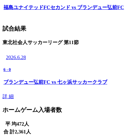
福島ユナイテッドFCセカンド vs ブランデュー弘前FC
試合結果
東北社会人サッカーリーグ 第11節
2026.6.28
6
-
0
ブランデュー弘前FC vs 七ヶ浜サッカークラブ
詳 細
ホームゲーム入場者数
平 均
472
人
合 計
2,361
人