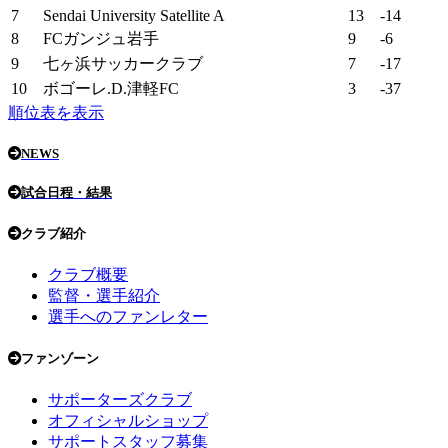
7
Sendai University Satellite A
13
-14
8
FCガンジュ岩手
9
-6
9
七ヶ浜サッカークラブ
7
-17
10
ボゴーレ.D.津軽FC
3
-37
順位表を表示
NEWS
試合日程・結果
クラブ紹介
クラブ概要
監督・選手紹介
選手へのファンレター
ファンゾーン
サポーターズクラブ
オフィシャルショップ
サポートスタッフ募集