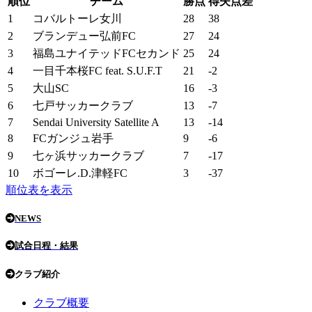
順位
チーム
勝点
得失点差
1
コバルトーレ女川
28
38
2
ブランデュー弘前FC
27
24
3
福島ユナイテッドFCセカンド
25
24
4
一目千本桜FC feat. S.U.F.T
21
-2
5
大山SC
16
-3
6
七戸サッカークラブ
13
-7
7
Sendai University Satellite A
13
-14
8
FCガンジュ岩手
9
-6
9
七ヶ浜サッカークラブ
7
-17
10
ボゴーレ.D.津軽FC
3
-37
順位表を表示
NEWS
試合日程・結果
クラブ紹介
クラブ概要