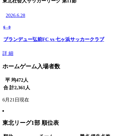
東北社会人サッカーリーグ 第11節
2026.6.28
6
-
0
ブランデュー弘前FC vs 七ヶ浜サッカークラブ
詳 細
ホームゲーム入場者数
平 均
472
人
合 計
2,361
人
6月21日現在
東北リーグ1部 順位表