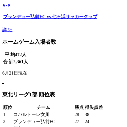
6
-
0
ブランデュー弘前FC vs 七ヶ浜サッカークラブ
詳 細
ホームゲーム入場者数
平 均
472
人
合 計
2,361
人
6月21日現在
東北リーグ1部 順位表
順位
チーム
勝点
得失点差
1
コバルトーレ女川
28
38
2
ブランデュー弘前FC
27
24