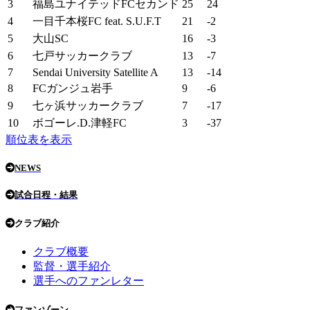
3
福島ユナイテッドFCセカンド
25
24
4
一目千本桜FC feat. S.U.F.T
21
-2
5
大山SC
16
-3
6
七戸サッカークラブ
13
-7
7
Sendai University Satellite A
13
-14
8
FCガンジュ岩手
9
-6
9
七ヶ浜サッカークラブ
7
-17
10
ボゴーレ.D.津軽FC
3
-37
順位表を表示
NEWS
試合日程・結果
クラブ紹介
クラブ概要
監督・選手紹介
選手へのファンレター
ファンゾーン