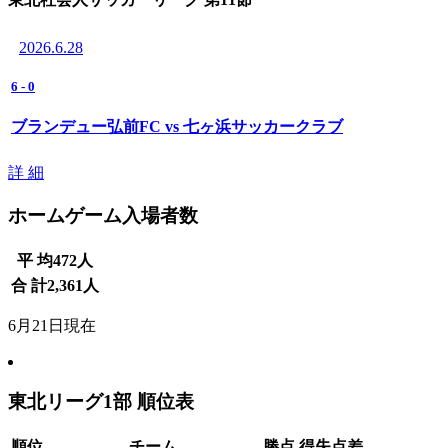
2026.6.28
6
-
0
ブランデュー弘前FC vs 七ヶ浜サッカークラブ
詳 細
ホームゲーム入場者数
平 均
472
人
合 計
2,361
人
6月21日現在
東北リーグ1部 順位表
順位
チーム
勝点
得失点差