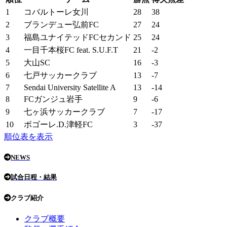
1
コバルトーレ女川
28
38
2
ブランデュー弘前FC
27
24
3
福島ユナイテッドFCセカンド
25
24
4
一目千本桜FC feat. S.U.F.T
21
-2
5
大山SC
16
-3
6
七戸サッカークラブ
13
-7
7
Sendai University Satellite A
13
-14
8
FCガンジュ岩手
9
-6
9
七ヶ浜サッカークラブ
7
-17
10
ボゴーレ.D.津軽FC
3
-37
順位表を表示
NEWS
試合日程・結果
クラブ紹介
クラブ概要