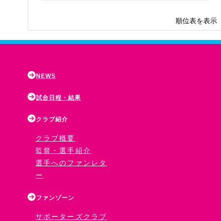
10
ボゴーレ.D.津軽FC
3
-37
順位表を表示
NEWS
試合日程・結果
クラブ紹介
クラブ概要
監督・選手紹介
選手へのファンレタ
ー
ファンゾーン
サポーターズクラブ