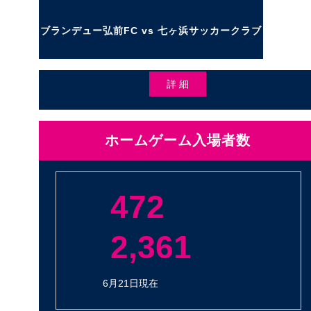
ブランデュー弘前FC vs 七ヶ浜サッカークラブ
詳 細
ホームゲーム入場者数
472
平 均
人
2,361
合 計
人
6月21日現在