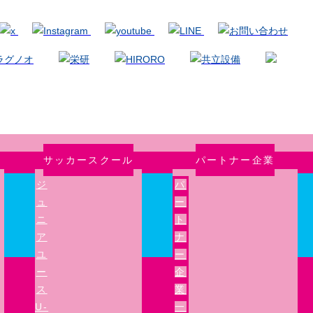
サッカースクール
パートナー企業
ジ
パ
ュ
ー
ニ
ト
ア
ナ
ユ
ー
ー
企
ス
業
U-
一