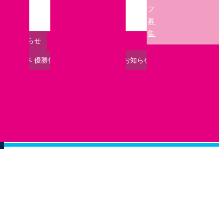
す!!
フ
募
集
開始のお知らせ
22ユニコンペ 優勝作品・準優勝作品決定のお知らせ