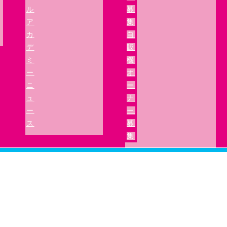
ル
募
ア
集
カ
自
デ
販
ミ
機
ー
オ
ニ
ー
ュ
ナ
ー
ー
ス
募
集