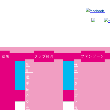
・結果
クラブ紹介
ファンゾーン
監
サ
督・
ポ
選
ー
手
タ
紹
ー
介
ズ
ク
ク
ラ
ラ