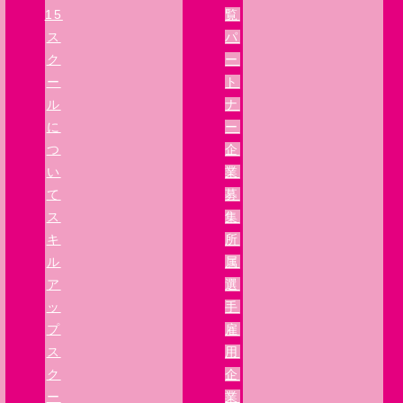
15
覧
ス
パ
ク
ー
ー
ト
ル
ナ
に
ー
つ
企
い
業
て
募
ス
集
キ
所
ル
属
ア
選
ッ
手
プ
雇
ス
用
ク
企
ー
業