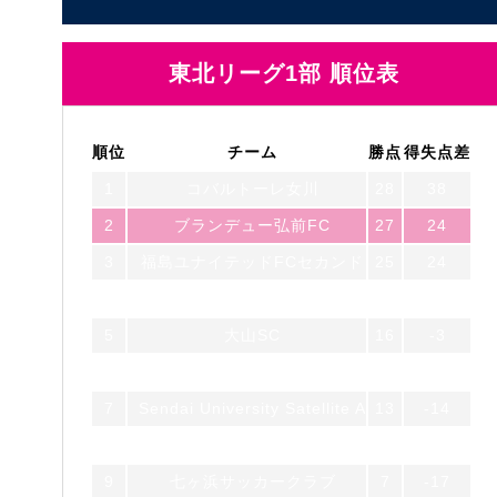
東北リーグ1部 順位表
順位
チーム
勝点
得失点差
1
コバルトーレ女川
28
38
2
ブランデュー弘前FC
27
24
3
福島ユナイテッドFCセカンド
25
24
4
一目千本桜FC feat. S.U.F.T
21
-2
5
大山SC
16
-3
6
七戸サッカークラブ
13
-7
7
Sendai University Satellite A
13
-14
8
FCガンジュ岩手
9
-6
9
七ヶ浜サッカークラブ
7
-17