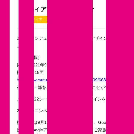
メディア掲載のお知らせ
2021.09.16
メディア
2022ブランデュー弘前FCユニフォームデザインコンペにつ
ます。
［陸奥新報］
掲載日 2021年9月16日（木）
掲載位置 15面
http://www.mutusinpou.co.jp/news/2021/09/66845.html
※記事の一部をこちらからご覧いただくことができます。
また、2022シーズンのユニフォームデザインを決める最終審
2022ユニコンペ最終審査投票は
こちら
投票期間は9月19日(日)までとなっており、Googleアカウ
投票はGoogleアカウント1つにつき1票。ご家族や友達も誘