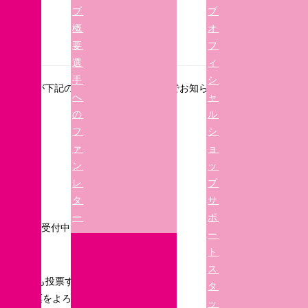
ブ
ブ
概
オ
要
フ
選
ィ
手
シ
いての記事が下記の通り掲載されましたのでお知らせし
へ
ャ
の
ル
フ
シ
ァ
ョ
ン
ッ
レ
プ
タ
サ
ー
ポ
査の投票を受付中です。
ー
ト
ス
ントから誰でも投票することができます。
タ
ってぜひ投票をよろしくお願いいたします。
ッ