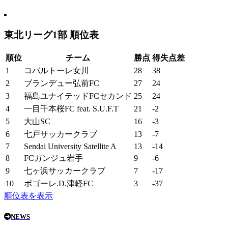
東北リーグ1部 順位表
順位
チーム
勝点
得失点差
1
コバルトーレ女川
28
38
2
ブランデュー弘前FC
27
24
3
福島ユナイテッドFCセカンド
25
24
4
一目千本桜FC feat. S.U.F.T
21
-2
5
大山SC
16
-3
6
七戸サッカークラブ
13
-7
7
Sendai University Satellite A
13
-14
8
FCガンジュ岩手
9
-6
9
七ヶ浜サッカークラブ
7
-17
10
ボゴーレ.D.津軽FC
3
-37
順位表を表示
NEWS