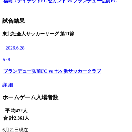
福島ユナイテッドFCセカンド vs ブランデュー弘前FC
試合結果
東北社会人サッカーリーグ 第11節
2026.6.28
6
-
0
ブランデュー弘前FC vs 七ヶ浜サッカークラブ
詳 細
ホームゲーム入場者数
平 均
472
人
合 計
2,361
人
6月21日現在