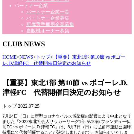
パートナー企業
パートナー企業一覧
パートナー企業募集
所属選手雇用企業募集
自販機オーナー募集
CLUB NEWS
HOME
>
NEWS
>
トップ
>
【重要】東北1部 第10節 vs ボゴー
レ.D.津軽FC 代替開催日決定のお知らせ
【重要】東北1部 第10節 vs ボゴーレ.D.
津軽FC 代替開催日決定のお知らせ
トップ
2022.07.25
7月24日（日）に新型コロナウイルス感染症の影響により中止となり
ました「2022東北社会人サッカーリーグ1部 第10節 ブランデュー弘
前FC vs ボゴーレ.D.津軽FC」は、8月7日（日）に弘前市運動公園球
技場にて代替開催することが決定しましたので、お知らせいたしま