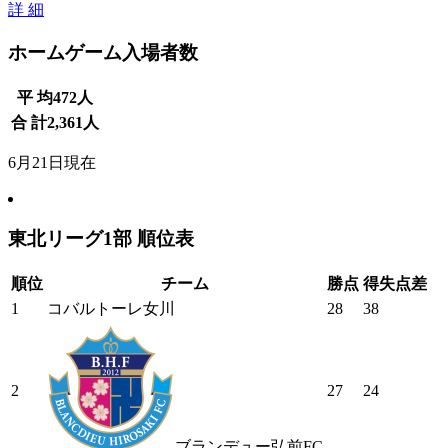
詳 細
ホームゲーム入場者数
平 均
472
人
合 計
2,361
人
6月21日現在
東北リーグ1部 順位表
順位
チーム
勝点
得失点差
1
コバルトーレ女川
28
38
2
27
24
ブランデュー弘前FC