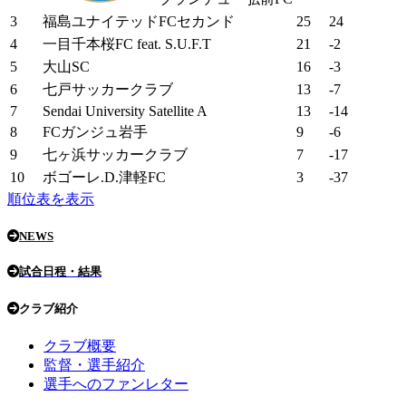
3
福島ユナイテッドFCセカンド
25
24
4
一目千本桜FC feat. S.U.F.T
21
-2
5
大山SC
16
-3
6
七戸サッカークラブ
13
-7
7
Sendai University Satellite A
13
-14
8
FCガンジュ岩手
9
-6
9
七ヶ浜サッカークラブ
7
-17
10
ボゴーレ.D.津軽FC
3
-37
順位表を表示
NEWS
試合日程・結果
クラブ紹介
クラブ概要
監督・選手紹介
選手へのファンレター