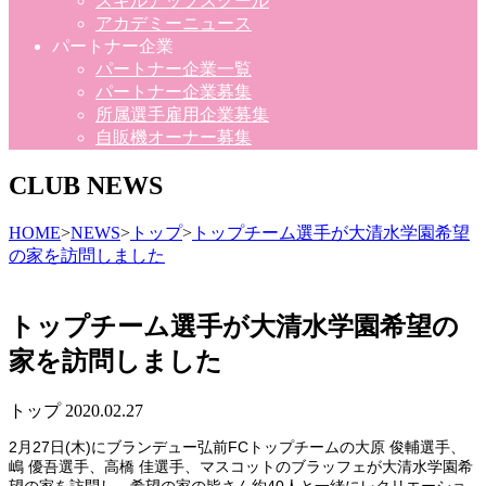
スキルアップスクール
アカデミーニュース
パートナー企業
パートナー企業一覧
パートナー企業募集
所属選手雇用企業募集
自販機オーナー募集
CLUB NEWS
HOME
>
NEWS
>
トップ
>
トップチーム選手が大清水学園希望
の家を訪問しました
トップチーム選手が大清水学園希望の
家を訪問しました
トップ
2020.02.27
2月27日(木)にブランデュー弘前FCトップチームの大原 俊輔選手、
嶋 優吾選手、高橋 佳選手、マスコットのブラッフェが大清水学園希
望の家を訪問し、希望の家の皆さん約40人と一緒にレクリエーショ