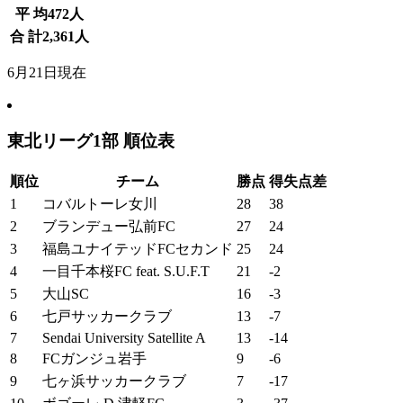
平 均
472
人
合 計
2,361
人
6月21日現在
東北リーグ1部 順位表
順位
チーム
勝点
得失点差
1
コバルトーレ女川
28
38
2
ブランデュー弘前FC
27
24
3
福島ユナイテッドFCセカンド
25
24
4
一目千本桜FC feat. S.U.F.T
21
-2
5
大山SC
16
-3
6
七戸サッカークラブ
13
-7
7
Sendai University Satellite A
13
-14
8
FCガンジュ岩手
9
-6
9
七ヶ浜サッカークラブ
7
-17