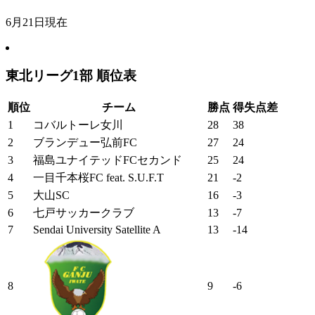
6月21日現在
東北リーグ1部 順位表
順位
チーム
勝点
得失点差
1
コバルトーレ女川
28
38
2
ブランデュー弘前FC
27
24
3
福島ユナイテッドFCセカンド
25
24
4
一目千本桜FC feat. S.U.F.T
21
-2
5
大山SC
16
-3
6
七戸サッカークラブ
13
-7
7
Sendai University Satellite A
13
-14
8
9
-6