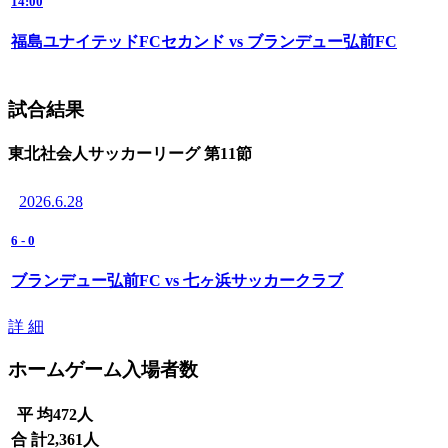
14:00
福島ユナイテッドFCセカンド vs ブランデュー弘前FC
試合結果
東北社会人サッカーリーグ 第11節
2026.6.28
6
-
0
ブランデュー弘前FC vs 七ヶ浜サッカークラブ
詳 細
ホームゲーム入場者数
平 均
472
人
合 計
2,361
人