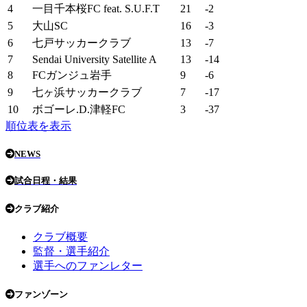
4
一目千本桜FC feat. S.U.F.T
21
-2
5
大山SC
16
-3
6
七戸サッカークラブ
13
-7
7
Sendai University Satellite A
13
-14
8
FCガンジュ岩手
9
-6
9
七ヶ浜サッカークラブ
7
-17
10
ボゴーレ.D.津軽FC
3
-37
順位表を表示
NEWS
試合日程・結果
クラブ紹介
クラブ概要
監督・選手紹介
選手へのファンレター
ファンゾーン