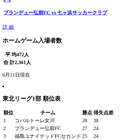
6
-
0
ブランデュー弘前FC vs 七ヶ浜サッカークラブ
詳 細
ホームゲーム入場者数
平 均
472
人
合 計
2,361
人
6月21日現在
東北リーグ1部 順位表
順位
チーム
勝点
得失点差
1
コバルトーレ女川
28
38
2
ブランデュー弘前FC
27
24
3
福島ユナイテッドFCセカンド
25
24