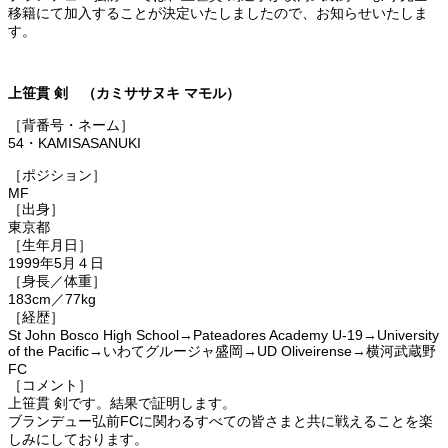
移籍にて加入することが決定いたしましたので、お知らせいたしま
す。
上笹貫 剣 （カミササヌキ マモル）
［背番号・ネーム］
54・KAMISASANUKI
［ポジション］
MF
［出身］
東京都
［生年月日］
1999年5月４日
［身長／体重］
183cm／77kg
［経歴］
St John Bosco High School→Pateadores Academy U-19→University
of the Pacific→いわてグルージャ盛岡→UD Oliveirense→横河武蔵野
FC
［コメント］
上笹貫 剣です。結果で証明します。
ブランデュー弘前FCに関わるすべての皆さまと共に戦えることを楽
しみにしております。