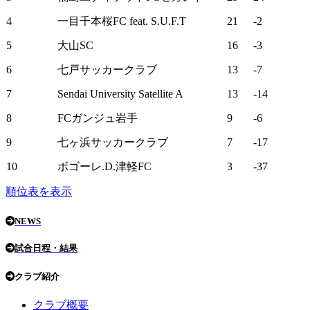
4
一目千本桜FC feat. S.U.F.T
21
-2
5
大山SC
16
-3
6
七戸サッカークラブ
13
-7
7
Sendai University Satellite A
13
-14
8
FCガンジュ岩手
9
-6
9
七ヶ浜サッカークラブ
7
-17
10
ボゴーレ.D.津軽FC
3
-37
順位表を表示
NEWS
試合日程・結果
クラブ紹介
クラブ概要