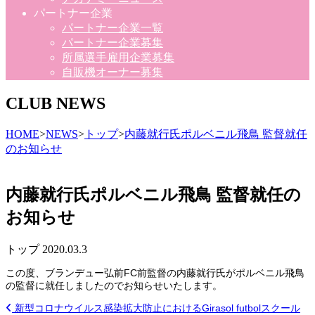
パートナー企業
パートナー企業一覧
パートナー企業募集
所属選手雇用企業募集
自販機オーナー募集
CLUB NEWS
HOME
>
NEWS
>
トップ
>
内藤就行氏ポルベニル飛鳥 監督就任
のお知らせ
内藤就行氏ポルベニル飛鳥 監督就任の
お知らせ
トップ
2020.03.3
この度、
ブランデュー弘前FC前監督の内藤就行氏がポルベニル飛鳥
の監督に
就任しましたのでお知らせいたします。
新型コロナウイルス感染拡大防止におけるGirasol futbolスクール