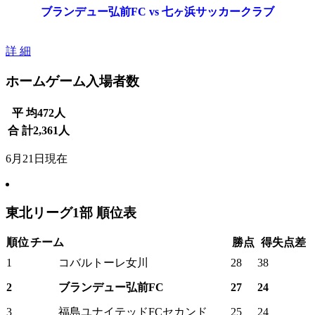
ブランデュー弘前FC vs 七ヶ浜サッカークラブ
詳 細
ホームゲーム入場者数
平 均
472
人
合 計
2,361
人
6月21日現在
東北リーグ1部 順位表
順位
チーム
勝点
得失点差
1
コバルトーレ女川
28
38
2
ブランデュー弘前FC
27
24
3
福島ユナイテッドFCセカンド
25
24