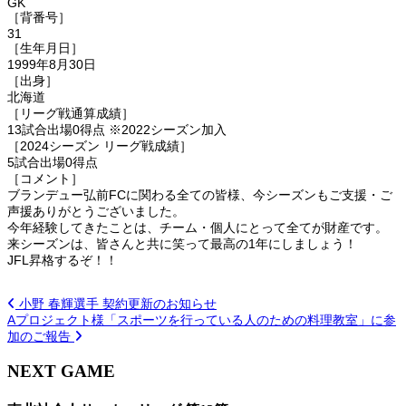
GK
［背番号］
31
［生年月日］
1999年8月30日
［出身］
北海道
［リーグ戦通算成績］
13試合出場0得点 ※2022シーズン加入
［2024シーズン リーグ戦成績］
5試合出場0得点
［コメント］
ブランデュー弘前FCに関わる全ての皆様、今シーズンもご支援・ご
声援ありがとうございました。
今年経験してきたことは、チーム・個人にとって全てが財産です。
来シーズンは、皆さんと共に笑って最高の1年にしましょう！
JFL昇格するぞ！！
小野 春輝選手 契約更新のお知らせ
Aプロジェクト様「スポーツを行っている人のための料理教室」に参
加のご報告
NEXT GAME