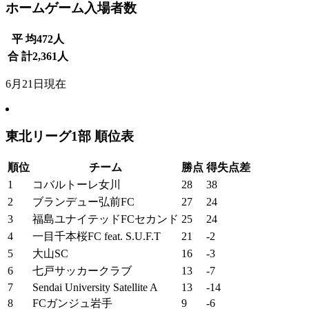
ホームゲーム入場者数
平 均
472
人
合 計
2,361
人
6月21日現在
東北リーグ1部 順位表
順位
チーム
勝点
得失点差
1
コバルトーレ女川
28
38
2
ブランデュー弘前FC
27
24
3
福島ユナイテッドFCセカンド
25
24
4
一目千本桜FC feat. S.U.F.T
21
-2
5
大山SC
16
-3
6
七戸サッカークラブ
13
-7
7
Sendai University Satellite A
13
-14
8
FCガンジュ岩手
9
-6