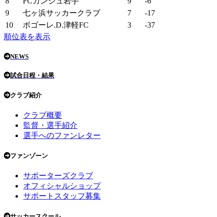
8
FCガンジュ岩手
9
-6
9
七ヶ浜サッカークラブ
7
-17
10
ボゴーレ.D.津軽FC
3
-37
順位表を表示
NEWS
試合日程・結果
クラブ紹介
クラブ概要
監督・選手紹介
選手へのファンレター
ファンゾーン
サポーターズクラブ
オフィシャルショップ
サポートスタッフ募集
サッカースクール