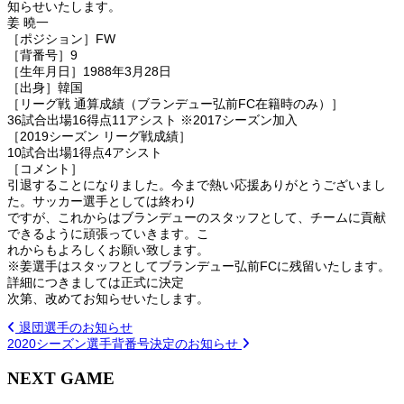
知らせいたします。
姜 曉一
［ポジション］FW
［背番号］9
［生年月日］1988年3月28日
［出身］韓国
［リーグ戦 通算成績（ブランデュー弘前FC在籍時のみ）］
36試合出場16得点11アシスト ※2017シーズン加入
［2019シーズン リーグ戦成績］
10試合出場1得点4アシスト
［コメント］
引退することになりました。今まで熱い応援ありがとうございまし
た。サッカー選手としては終わり
ですが、これからはブランデューのスタッフとして、チームに貢献
できるように頑張っていきます。こ
れからもよろしくお願い致します。
※姜選手はスタッフとしてブランデュー弘前FCに残留いたします。
詳細につきましては正式に決定
次第、改めてお知らせいたします。
退団選手のお知らせ
2020シーズン選手背番号決定のお知らせ
NEXT GAME