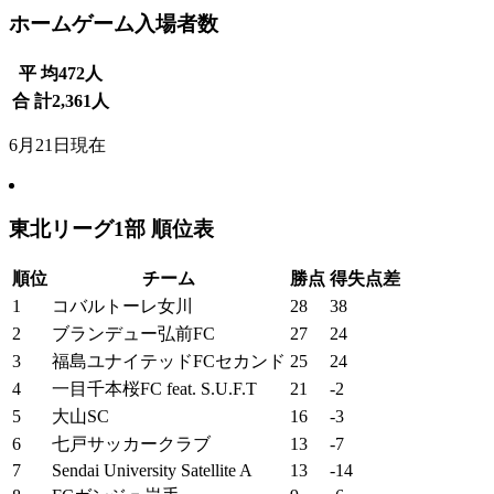
ホームゲーム入場者数
平 均
472
人
合 計
2,361
人
6月21日現在
東北リーグ1部 順位表
順位
チーム
勝点
得失点差
1
コバルトーレ女川
28
38
2
ブランデュー弘前FC
27
24
3
福島ユナイテッドFCセカンド
25
24
4
一目千本桜FC feat. S.U.F.T
21
-2
5
大山SC
16
-3
6
七戸サッカークラブ
13
-7
7
Sendai University Satellite A
13
-14