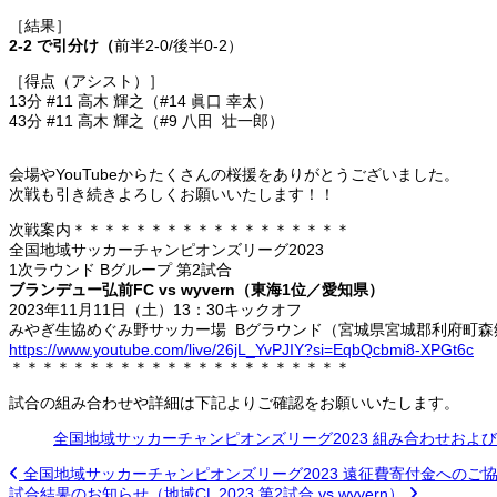
［結果］
2-2
で引分け（
前半2-0/後半0-2）
［得点（アシスト）］
13分 #11 高木 輝之（#14 眞口 幸太）
43分 #11 高木 輝之（#9 八田 壮一郎）
会場やYouTubeからたくさんの桜援をありがとうございました。
次戦も引き続きよろしくお願いいたします！！
次戦案内＊＊＊＊＊＊＊＊＊＊＊＊＊＊＊＊＊＊
全国地域サッカーチャンピオンズリーグ2023
1次ラウンド Bグループ 第2試合
ブランデュー弘前FC vs wyvern（東海1位／愛知県）
2023年11月11日（土）13：30キックオフ
みやぎ生協めぐみ野サッカー場 Bグラウンド（宮城県宮城郡利府町森郷
https://www.youtube.com/live/26jL_YvPJIY?si=EqbQcbmi8-XPGt6c
＊＊＊＊＊＊＊＊＊＊＊＊＊＊＊＊＊＊＊＊＊＊
試合の組み合わせや詳細は下記よりご確認をお願いいたします。
全国地域サッカーチャンピオンズリーグ2023 組み合わせおよ
全国地域サッカーチャンピオンズリーグ2023 遠征費寄付金へのご
試合結果のお知らせ（地域CL 2023 第2試合 vs wyvern）