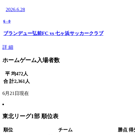
2026.6.28
6
-
0
ブランデュー弘前FC vs 七ヶ浜サッカークラブ
詳 細
ホームゲーム入場者数
平 均
472
人
合 計
2,361
人
6月21日現在
東北リーグ1部 順位表
順位
チーム
勝点
得