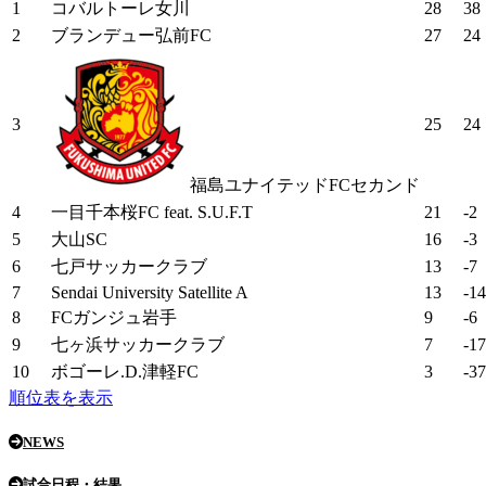
1
コバルトーレ女川
28
38
2
ブランデュー弘前FC
27
24
3
25
24
福島ユナイテッドFCセカンド
4
一目千本桜FC feat. S.U.F.T
21
-2
5
大山SC
16
-3
6
七戸サッカークラブ
13
-7
7
Sendai University Satellite A
13
-14
8
FCガンジュ岩手
9
-6
9
七ヶ浜サッカークラブ
7
-17
10
ボゴーレ.D.津軽FC
3
-37
順位表を表示
NEWS
試合日程・結果