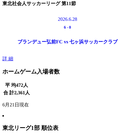
東北社会人サッカーリーグ 第11節
2026.6.28
6
-
0
ブランデュー弘前FC vs 七ヶ浜サッカークラブ
詳 細
ホームゲーム入場者数
平 均
472
人
合 計
2,361
人
6月21日現在
東北リーグ1部 順位表