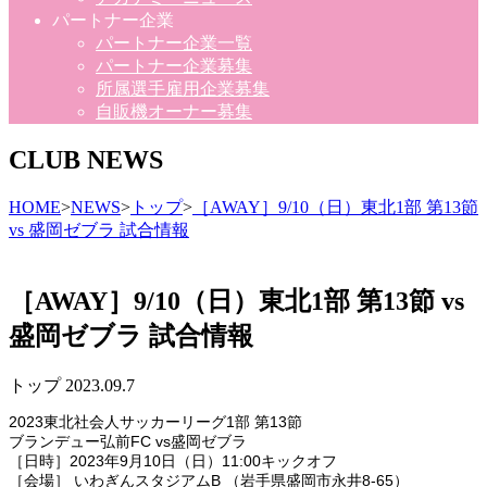
パートナー企業
パートナー企業一覧
パートナー企業募集
所属選手雇用企業募集
自販機オーナー募集
CLUB NEWS
HOME
>
NEWS
>
トップ
>
［AWAY］9/10（日）東北1部 第13節
vs 盛岡ゼブラ 試合情報
［AWAY］9/10（日）東北1部 第13節 vs
盛岡ゼブラ 試合情報
トップ
2023.09.7
2023東北社会人サッカーリーグ1部 第13節
ブランデュー弘前FC vs盛岡ゼブラ
［日時］2023年9月10日（日）11:00キックオフ
［会場］ いわぎんスタジアムB （岩手県盛岡市永井8-65）