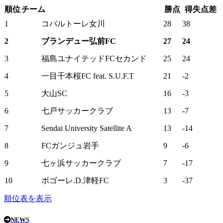
順位
チーム
勝点
得失点差
1
コバルトーレ女川
28
38
2
ブランデュー弘前FC
27
24
3
福島ユナイテッドFCセカンド
25
24
4
一目千本桜FC feat. S.U.F.T
21
-2
5
大山SC
16
-3
6
七戸サッカークラブ
13
-7
7
Sendai University Satellite A
13
-14
8
FCガンジュ岩手
9
-6
9
七ヶ浜サッカークラブ
7
-17
10
ボゴーレ.D.津軽FC
3
-37
順位表を表示
NEWS