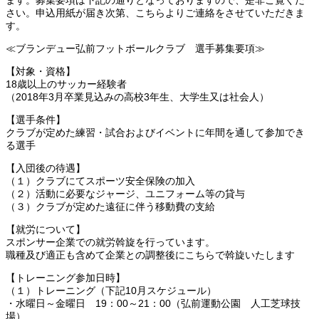
さい。申込用紙が届き次第、こちらよりご連絡をさせていただきま
す。
≪ブランデュー弘前フットボールクラブ 選手募集要項≫
【対象・資格】
18歳以上のサッカー経験者
（2018年3月卒業見込みの高校3年生、大学生又は社会人）
【選手条件】
クラブが定めた練習・試合およびイベントに年間を通して参加でき
る選手
【入団後の待遇】
（１）クラブにてスポーツ安全保険の加入
（２）活動に必要なジャージ、ユニフォーム等の貸与
（３）クラブが定めた遠征に伴う移動費の支給
【就労について】
スポンサー企業での就労斡旋を行っています。
職種及び適正も含めて企業との調整後にこちらで斡旋いたします
【トレーニング参加日時】
（１）トレーニング（下記10月スケジュール）
・水曜日～金曜日 19：00～21：00（弘前運動公園 人工芝球技
場）