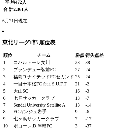
平 均
472
人
合 計
2,361
人
6月21日現在
東北リーグ1部 順位表
順位
チーム
勝点
得失点差
1
コバルトーレ女川
28
38
2
ブランデュー弘前FC
27
24
3
福島ユナイテッドFCセカンド
25
24
4
一目千本桜FC feat. S.U.F.T
21
-2
5
大山SC
16
-3
6
七戸サッカークラブ
13
-7
7
Sendai University Satellite A
13
-14
8
FCガンジュ岩手
9
-6
9
七ヶ浜サッカークラブ
7
-17
10
ボゴーレ.D.津軽FC
3
-37