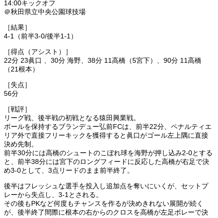
14:00キックオフ
＠秋田県立中央公園球技場
［結果］
4-1（前半3-0/後半1-1）
［得点（アシスト）］
22分 23眞口 、30分 海野、38分 11高橋（5宮下）、90分 11高橋
（21根本）
［失点］
56分
［戦評］
リーグ戦、後半戦の初戦となる猿田興業戦。
ボールを保持するブランデュー弘前FCは、前半22分、ペナルティエ
リア外で直接フリーキックを獲得すると眞口がゴール左上隅に直接
決め先制。
前半30分には高橋のシュートのこぼれ球を海野が押し込み2-0とする
と、前半38分には宮下のロングフィードに反応した高橋が右足で決
め3-0として、3点リードのまま前半終了。
後半はフレッシュな選手を投入し追加点を奪いにいくが、セットプ
レーから失点し、3-1とされる。
その後もPKなど何度もチャンスを作るが決めきれない展開が続く
が、後半終了間際に根本の右からのクロスを高橋が左足ボレーで決