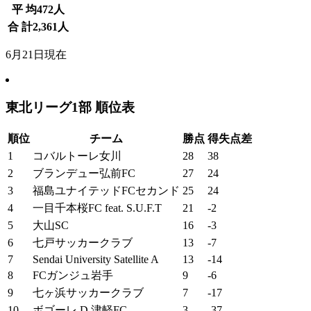
平 均
472
人
合 計
2,361
人
6月21日現在
東北リーグ1部 順位表
順位
チーム
勝点
得失点差
1
コバルトーレ女川
28
38
2
ブランデュー弘前FC
27
24
3
福島ユナイテッドFCセカンド
25
24
4
一目千本桜FC feat. S.U.F.T
21
-2
5
大山SC
16
-3
6
七戸サッカークラブ
13
-7
7
Sendai University Satellite A
13
-14
8
FCガンジュ岩手
9
-6
9
七ヶ浜サッカークラブ
7
-17
10
ボゴーレ.D.津軽FC
3
-37