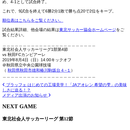
め、4-1として試合終了。
これで、9試合を終えて6勝2分1敗で勝ち点20で2位をキープ。
順位表はこちらをご覧ください。
試合結果詳細、他会場の結果は
東北サッカー協会ホームページ
をご
覧ください。
＿＿＿＿＿＿＿＿＿＿＿＿＿＿＿＿＿＿＿＿＿＿＿
東北社会人サッカーリーグ1部第4節
vs 秋田FCカンビアーレ
2019年8月4日（日）14:00キックオフ
＠秋田県立中央公園球技場
（
秋田県秋田市雄和椿川駒坂台４−１
）
＿＿＿＿＿＿＿＿＿＿＿＿＿＿＿＿＿＿＿＿＿＿＿
ブラッフェ はじめての工場見学！「JAアオレン 希望の雫」の美味
しさに迫る！？
メディア出演のお知らせ
NEXT GAME
東北社会人サッカーリーグ 第12節