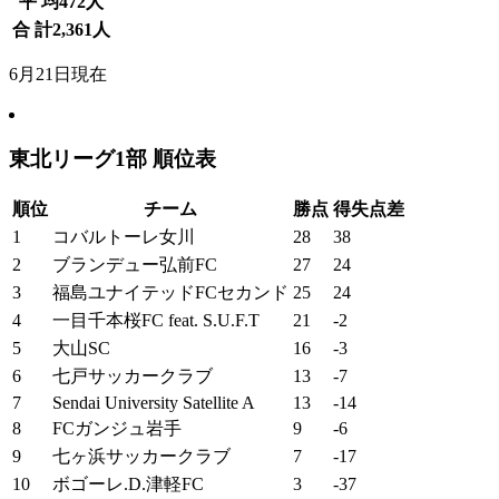
平 均
472
人
合 計
2,361
人
6月21日現在
東北リーグ1部 順位表
順位
チーム
勝点
得失点差
1
コバルトーレ女川
28
38
2
ブランデュー弘前FC
27
24
3
福島ユナイテッドFCセカンド
25
24
4
一目千本桜FC feat. S.U.F.T
21
-2
5
大山SC
16
-3
6
七戸サッカークラブ
13
-7
7
Sendai University Satellite A
13
-14
8
FCガンジュ岩手
9
-6
9
七ヶ浜サッカークラブ
7
-17
10
ボゴーレ.D.津軽FC
3
-37