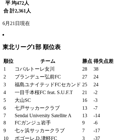
平 均
472
人
合 計
2,361
人
6月21日現在
東北リーグ1部 順位表
順位
チーム
勝点
得失点差
1
コバルトーレ女川
28
38
2
ブランデュー弘前FC
27
24
3
福島ユナイテッドFCセカンド
25
24
4
一目千本桜FC feat. S.U.F.T
21
-2
5
大山SC
16
-3
6
七戸サッカークラブ
13
-7
7
Sendai University Satellite A
13
-14
8
FCガンジュ岩手
9
-6
9
七ヶ浜サッカークラブ
7
-17
10
ボゴーレ.D.津軽FC
3
-37