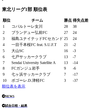
東北リーグ1部 順位表
順位
チーム
勝点
得失点差
1
コバルトーレ女川
28
38
2
ブランデュー弘前FC
27
24
3
福島ユナイテッドFCセカンド
25
24
4
一目千本桜FC feat. S.U.F.T
21
-2
5
大山SC
16
-3
6
七戸サッカークラブ
13
-7
7
Sendai University Satellite A
13
-14
8
FCガンジュ岩手
9
-6
9
七ヶ浜サッカークラブ
7
-17
10
ボゴーレ.D.津軽FC
3
-37
順位表を表示
NEWS
試合日程・結果