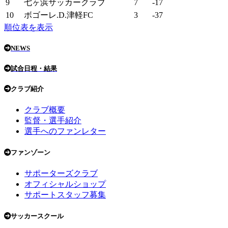
9
七ヶ浜サッカークラブ
7
-17
10
ボゴーレ.D.津軽FC
3
-37
順位表を表示
NEWS
試合日程・結果
クラブ紹介
クラブ概要
監督・選手紹介
選手へのファンレター
ファンゾーン
サポーターズクラブ
オフィシャルショップ
サポートスタッフ募集
サッカースクール