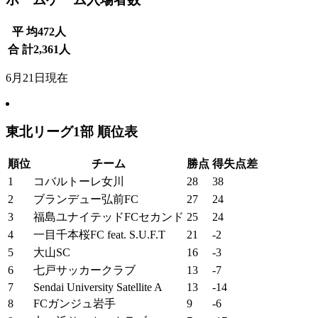
平 均
472
人
合 計
2,361
人
6月21日現在
東北リーグ1部 順位表
順位
チーム
勝点
得失点差
1
コバルトーレ女川
28
38
2
ブランデュー弘前FC
27
24
3
福島ユナイテッドFCセカンド
25
24
4
一目千本桜FC feat. S.U.F.T
21
-2
5
大山SC
16
-3
6
七戸サッカークラブ
13
-7
7
Sendai University Satellite A
13
-14
8
FCガンジュ岩手
9
-6