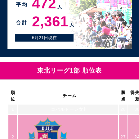
472
平 均
人
2,361
合 計
人
6月21日現在
東北リーグ1部 順位表
順
勝
得
チーム
位
点
1
コバルトーレ女川
28
3
2
27
2