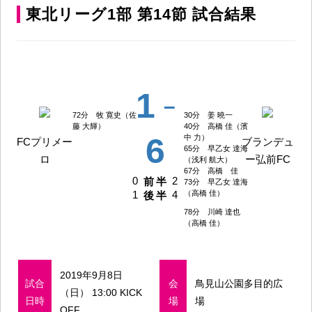
東北リーグ1部 第14節 試合結果
1
–
72分 牧 寛史（佐
30分 姜 曉一
藤 大輝）
40分 高橋 佳（濱
6
中 力）
FCプリメー
ブランデュ
65分 早乙女 達海
ロ
ー弘前FC
（浅利 航大）
67分 高橋 佳
0
2
前半
73分 早乙女 達海
1
4
（高橋 佳）
後半
78分 川崎 達也
（高橋 佳）
2019年9月8日
試合
会
鳥見山公園多目的広
（日） 13:00 KICK
日時
場
場
OFF