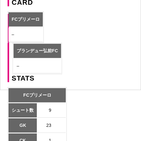
CARD
FCプリメーロ
–
ブランデュー弘前FC
–
STATS
FCプリメーロ
シュート数
9
GK
23
CK
1