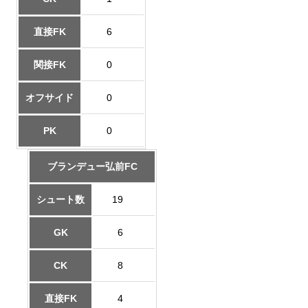
直接FK
6
関接FK
0
オフサイド
0
PK
0
ブランデュー弘前FC
シュート数
19
GK
6
CK
8
直接FK
4