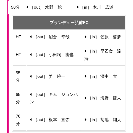
58分
［out］ 水野 聡
［in］ 木川 広道
ブランデュー弘前FC
HT
［out］ 沼倉 幸哉
［in］ 笠原 啓夢
［in］ 早乙女 達
HT
［out］ 小田桐 龍也
海
55
［out］ 姜 曉一
［in］ 濱中 大
分
65
［out］ キム ジョンハ
［in］ 海野 捷人
分
ン
78
［out］ 根本 直弥
［in］ 菊池 翔太
分