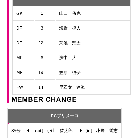
GK
1
山口 侑也
DF
3
海野 捷人
DF
22
菊池 翔太
MF
6
濱中 大
MF
19
笠原 啓夢
FW
14
早乙女 達海
MEMBER CHANGE
FCプリメーロ
35分
［out］ 小山 啓太郎
［in］ 小野 哲志