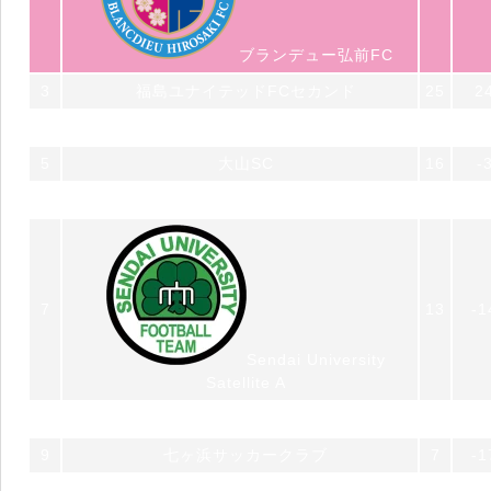
ブランデュー弘前FC
3
福島ユナイテッドFCセカンド
25
2
4
一目千本桜FC feat. S.U.F.T
21
-
5
大山SC
16
-
6
七戸サッカークラブ
13
-
7
13
-1
Sendai University
Satellite A
8
FCガンジュ岩手
9
-
9
七ヶ浜サッカークラブ
7
-1
10
ボゴーレ.D.津軽FC
3
-3