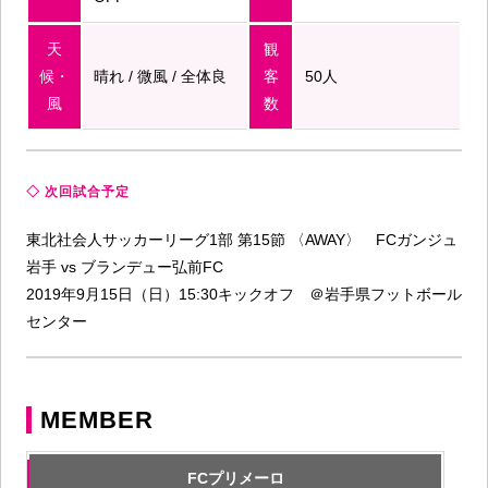
天
観
候・
晴れ / 微風 / 全体良
客
50人
風
数
◇ 次回試合予定
東北社会人サッカーリーグ1部 第15節 〈AWAY〉 FCガンジュ
岩手 vs ブランデュー弘前FC
2019年9月15日（日）15:30キックオフ ＠岩手県フットボール
センター
MEMBER
FCプリメーロ