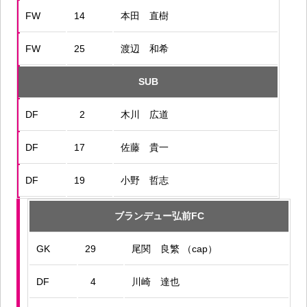
FW
14
本田 直樹
FW
25
渡辺 和希
SUB
DF
2
木川 広道
DF
17
佐藤 貴一
DF
19
小野 哲志
ブランデュー弘前FC
GK
29
尾関 良繁 （cap）
DF
4
川崎 達也