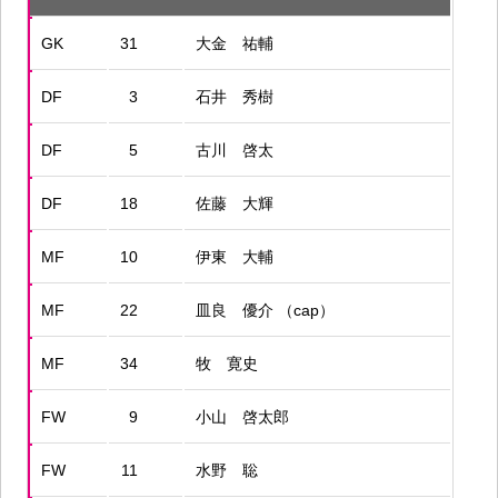
GK
31
大金 祐輔
DF
3
石井 秀樹
DF
5
古川 啓太
DF
18
佐藤 大輝
MF
10
伊東 大輔
MF
22
皿良 優介 （cap）
MF
34
牧 寛史
FW
9
小山 啓太郎
FW
11
水野 聡