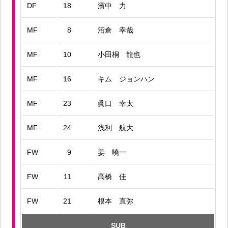
DF
18
濱中 力
MF
8
沼倉 幸哉
MF
10
小田桐 龍也
MF
16
キム ジョンハン
MF
23
眞口 幸太
MF
24
浅利 航大
FW
9
姜 曉一
FW
11
高橋 佳
FW
21
根本 直弥
SUB