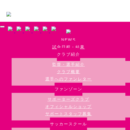
Skip to main content
NEWS
試合日程・結果
クラブ紹介
監督・選手紹介
クラブ概要
選手へのファンレター
ファンゾーン
サポーターズクラブ
オフィシャルショップ
サポートスタッフ募集
サッカースクール