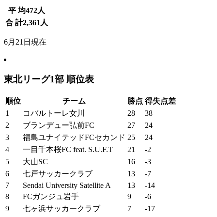
平 均
472
人
合 計
2,361
人
6月21日現在
東北リーグ1部 順位表
順位
チーム
勝点
得失点差
1
コバルトーレ女川
28
38
2
ブランデュー弘前FC
27
24
3
福島ユナイテッドFCセカンド
25
24
4
一目千本桜FC feat. S.U.F.T
21
-2
5
大山SC
16
-3
6
七戸サッカークラブ
13
-7
7
Sendai University Satellite A
13
-14
8
FCガンジュ岩手
9
-6
9
七ヶ浜サッカークラブ
7
-17