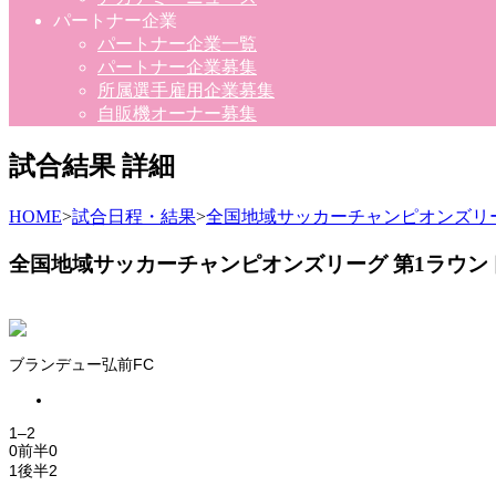
パートナー企業
パートナー企業一覧
パートナー企業募集
所属選手雇用企業募集
自販機オーナー募集
試合結果 詳細
HOME
>
試合日程・結果
>
全国地域サッカーチャンピオンズリー
全国地域サッカーチャンピオンズリーグ 第1ラウン
ブランデュー弘前FC
1
–
2
0
前半
0
1
後半
2