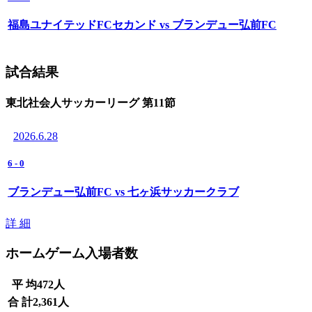
福島ユナイテッドFCセカンド vs ブランデュー弘前FC
試合結果
東北社会人サッカーリーグ 第11節
2026.6.28
6
-
0
ブランデュー弘前FC vs 七ヶ浜サッカークラブ
詳 細
ホームゲーム入場者数
平 均
472
人
合 計
2,361
人