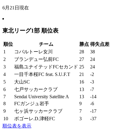
6月21日現在
東北リーグ1部 順位表
順位
チーム
勝点
得失点差
1
コバルトーレ女川
28
38
2
ブランデュー弘前FC
27
24
3
福島ユナイテッドFCセカンド
25
24
4
一目千本桜FC feat. S.U.F.T
21
-2
5
大山SC
16
-3
6
七戸サッカークラブ
13
-7
7
Sendai University Satellite A
13
-14
8
FCガンジュ岩手
9
-6
9
七ヶ浜サッカークラブ
7
-17
10
ボゴーレ.D.津軽FC
3
-37
順位表を表示