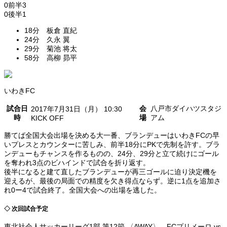
0
前半
3
0
後半
1
18分 板倉 直紀
24分 久永 翼
29分 菊池 将太
58分 高柳 昴平
いわきFC
試合日
会
八戸市ダイハツスタジ
2017年7月31日（月） 10:30
時
場
アム
KICK OFF
勝てば全国大会出場を決める大一番、ブランデューはいわきFCの早
いプレスとカウンターに苦しみ、前半18分にPKで先制を許す。ブラ
ンデューもチャンスを作るものの、24分、29分と立て続けにゴール
を奪われ3点のビハインドで試合を折り返す。
後半になると建て直したブランデューが再三ゴールに迫り決定機を
迎えるが、最後の局面での精度を欠き得点ならず。逆に1点を追加さ
れ0ー4で試合終了。全国大会への出場を逃した。
◇ 次回試合予定
東北社会人サッカーリーグ1部 第12節 〈AWAY〉 FCプリメーロ vs