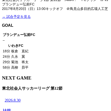
ブランデュー弘前FC
2017年8月20日（日）13:00キックオフ ＠鳥見山多目的広場人工芝
→ 試合予定を見る
GOAL
ブランデュー弘前FC
–
いわきFC
18分
板倉 直紀
24分
久永 翼
29分
菊池 将太
58分
高柳 昴平
NEXT GAME
東北社会人サッカーリーグ 第12節
2026.8.30
14:00