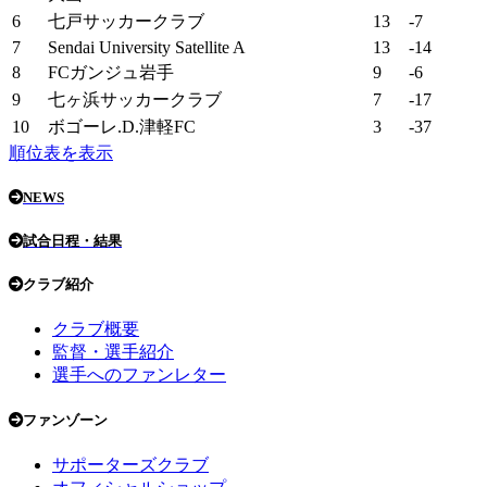
6
七戸サッカークラブ
13
-7
7
Sendai University Satellite A
13
-14
8
FCガンジュ岩手
9
-6
9
七ヶ浜サッカークラブ
7
-17
10
ボゴーレ.D.津軽FC
3
-37
順位表を表示
NEWS
試合日程・結果
クラブ紹介
クラブ概要
監督・選手紹介
選手へのファンレター
ファンゾーン
サポーターズクラブ