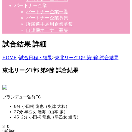
パートナー企業
パートナー企業一覧
パートナー企業募集
所属選手雇用企業募集
自販機オーナー募集
試合結果 詳細
HOME
>
試合日程・結果
>
東北リーグ1部 第9節 試合結果
東北リーグ1部 第9節 試合結果
ブランデュー弘前FC
8分 小田桐 龍也（奥津 大和）
27分 早乙女 達海（山本 廉）
45+2分 小田桐 龍也（早乙女 達海）
3
–
0
3
前半
0