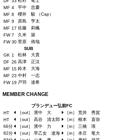
松野 竜士
DF
33
平中 忠慶
MF
4
櫻井 駿 （Cap）
MF
8
原島 亨太
MF
9
佐藤 莉楓
MF
17
久米 築
FW
7
菅原 侑哉
FW
30
SUB
松林 大貴
GK
1
高津 正汰
DF
26
鈴木 大海
MF
15
中村 一志
MF
23
戸羽 達希
FW
19
MEMBER CHANGE
ブランデュー弘前FC
［out］ 濱中 大
［in］ 荒井 秀賀
HT
［out］ 高谷 清太郎
［in］ 根本 直弥
HT
66分
［out］ 濱中 力
［in］ 三橋 瑛
82分
［out］ 早乙女 達海
［in］ 本庄 竜大