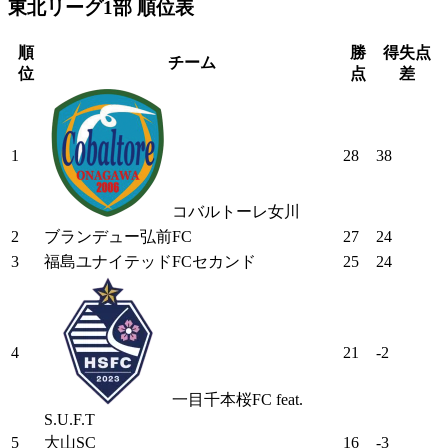
東北リーグ1部 順位表
順
勝
得失点
チーム
位
点
差
1
28
38
コバルトーレ女川
2
ブランデュー弘前FC
27
24
3
福島ユナイテッドFCセカンド
25
24
4
21
-2
一目千本桜FC feat.
S.U.F.T
5
大山SC
16
-3