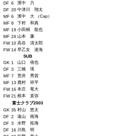
濱中 力
DF
6
中津川 翔太
DF
20
濱中 大 （Cap）
MF
6
下村 和真
MF
8
小田桐 龍也
MF
19
山本 廉
MF
24
高谷 清太郎
FW
10
早乙女 達海
FW
14
SUB
山口 侑也
GK
1
三橋 瑛
DF
3
荒井 秀賀
MF
7
鹿村 祥平
MF
13
本庄 竜大
FW
16
根本 直弥
FW
21
富士クラブ2003
村山 悠太
GK
35
遠山 南海
DF
2
水野 拓海
DF
3
川島 明
DF
16