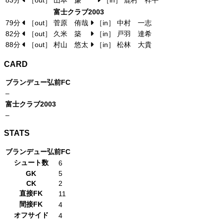
83分
［out］ 山本 廉
［in］ 鹿村 祥平
富士クラブ2003
79分
［out］ 菅原 侑哉
［in］ 中村 一志
82分
［out］ 久米 築
［in］ 戸羽 達希
88分
［out］ 村山 悠太
［in］ 松林 大貴
CARD
ブランデュー弘前FC
–
富士クラブ2003
–
STATS
ブランデュー弘前FC
シュート数
6
GK
5
CK
2
直接FK
11
間接FK
4
オフサイド
4