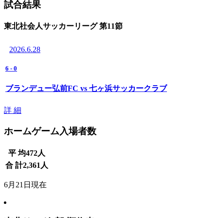
試合結果
東北社会人サッカーリーグ 第11節
2026.6.28
6
-
0
ブランデュー弘前FC vs 七ヶ浜サッカークラブ
詳 細
ホームゲーム入場者数
平 均
472
人
合 計
2,361
人
6月21日現在