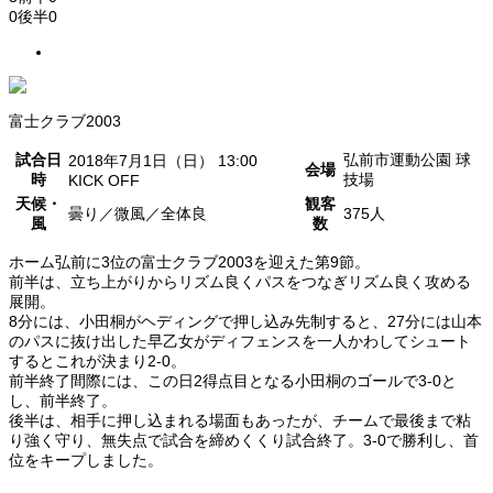
0
後半
0
富士クラブ2003
試合日
弘前市運動公園 球
2018年7月1日（日） 13:00
会場
時
技場
KICK OFF
天候・
観客
曇り／微風／全体良
375人
風
数
ホーム弘前に3位の富士クラブ2003を迎えた第9節。
前半は、立ち上がりからリズム良くパスをつなぎリズム良く攻める
展開。
8分には、小田桐がヘディングで押し込み先制すると、27分には山本
のパスに抜け出した早乙女がディフェンスを一人かわしてシュート
するとこれが決まり2-0。
前半終了間際には、この日2得点目となる小田桐のゴールで3-0と
し、前半終了。
後半は、相手に押し込まれる場面もあったが、チームで最後まで粘
り強く守り、無失点で試合を締めくくり試合終了。3-0で勝利し、首
位をキープしました。