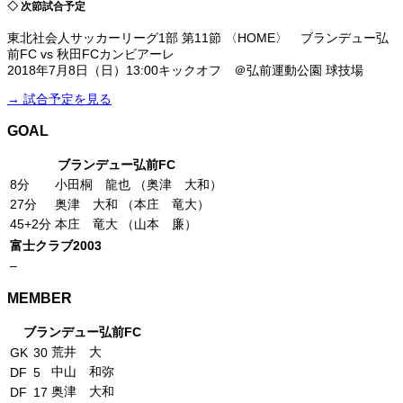
◇ 次節試合予定
東北社会人サッカーリーグ1部 第11節 〈HOME〉 ブランデュー弘
前FC vs 秋田FCカンビアーレ
2018年7月8日（日）13:00キックオフ ＠弘前運動公園 球技場
→ 試合予定を見る
GOAL
ブランデュー弘前FC
8分
小田桐 龍也 （奥津 大和）
27分
奥津 大和 （本庄 竜大）
45+2分
本庄 竜大 （山本 廉）
富士クラブ2003
–
MEMBER
ブランデュー弘前FC
荒井 大
GK
30
中山 和弥
DF
5
奥津 大和
DF
17