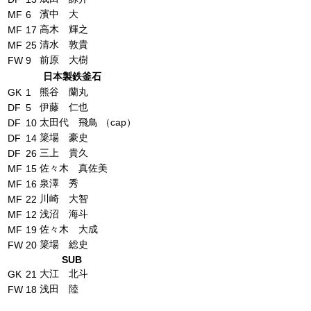
濱中 大
MF
6
高木 輝之
MF
17
清水 敦貴
MF
25
前原 大樹
FW
9
日本製鉄釜石
熊谷 蘭丸
GK
1
伊藤 仁也
DF
5
太田代 飛鳥 （cap）
DF
10
簗場 豪史
DF
14
三上 貴久
DF
26
佐々木 真佐美
MF
15
泉澤 秀
MF
16
川崎 大智
MF
22
浅沼 海斗
MF
12
佐々木 大成
MF
19
簗場 総史
FW
20
SUB
大江 北斗
GK
21
浅田 陸
FW
18