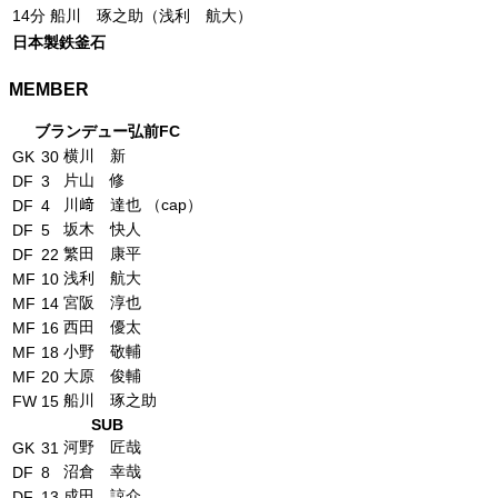
14分
船川 琢之助（浅利 航大）
日本製鉄釜石
MEMBER
ブランデュー弘前FC
横川 新
GK
30
片山 修
DF
3
川﨑 達也 （cap）
DF
4
坂木 快人
DF
5
繁田 康平
DF
22
浅利 航大
MF
10
宮阪 淳也
MF
14
西田 優太
MF
16
小野 敬輔
MF
18
大原 俊輔
MF
20
船川 琢之助
FW
15
SUB
河野 匠哉
GK
31
沼倉 幸哉
DF
8
成田 諒介
DF
13