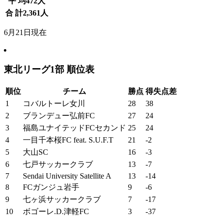
平 均
472
人
合 計
2,361
人
6月21日現在
東北リーグ1部 順位表
順位
チーム
勝点
得失点差
1
コバルトーレ女川
28
38
2
ブランデュー弘前FC
27
24
3
福島ユナイテッドFCセカンド
25
24
4
一目千本桜FC feat. S.U.F.T
21
-2
5
大山SC
16
-3
6
七戸サッカークラブ
13
-7
7
Sendai University Satellite A
13
-14
8
FCガンジュ岩手
9
-6
9
七ヶ浜サッカークラブ
7
-17
10
ボゴーレ.D.津軽FC
3
-37