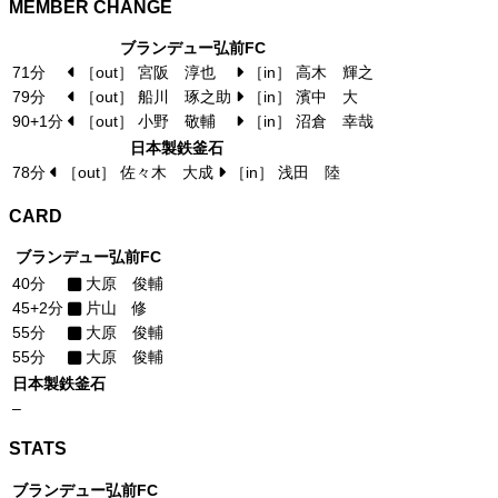
MEMBER CHANGE
ブランデュー弘前FC
71分
［out］ 宮阪 淳也
［in］ 高木 輝之
79分
［out］ 船川 琢之助
［in］ 濱中 大
90+1分
［out］ 小野 敬輔
［in］ 沼倉 幸哉
日本製鉄釜石
78分
［out］ 佐々木 大成
［in］ 浅田 陸
CARD
ブランデュー弘前FC
40分
大原 俊輔
45+2分
片山 修
55分
大原 俊輔
55分
大原 俊輔
日本製鉄釜石
–
STATS
ブランデュー弘前FC