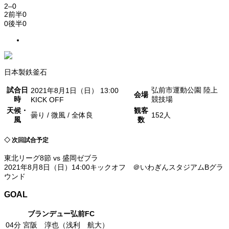
2
–
0
2
前半
0
0
後半
0
日本製鉄釜石
試合日
弘前市運動公園 陸上
2021年8月1日（日） 13:00
会場
時
競技場
KICK OFF
天候・
観客
曇り / 微風 / 全体良
152人
風
数
◇ 次回試合予定
東北リーグ8節 vs 盛岡ゼブラ
2021年8月8日（日）14:00キックオフ ＠いわぎんスタジアムBグラ
ウンド
GOAL
ブランデュー弘前FC
04分
宮阪 淳也（浅利 航大）