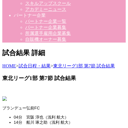
スキルアップスクール
アカデミーニュース
パートナー企業
パートナー企業一覧
パートナー企業募集
所属選手雇用企業募集
自販機オーナー募集
試合結果 詳細
HOME
>
試合日程・結果
>
東北リーグ1部 第7節 試合結果
東北リーグ1部 第7節 試合結果
ブランデュー弘前FC
04分 宮阪 淳也（浅利 航大）
14分 船川 琢之助（浅利 航大）