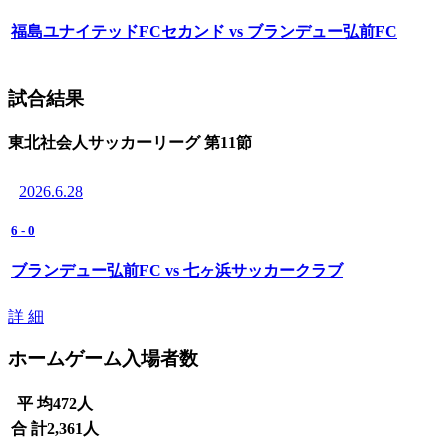
福島ユナイテッドFCセカンド vs ブランデュー弘前FC
試合結果
東北社会人サッカーリーグ 第11節
2026.6.28
6
-
0
ブランデュー弘前FC vs 七ヶ浜サッカークラブ
詳 細
ホームゲーム入場者数
平 均
472
人
合 計
2,361
人