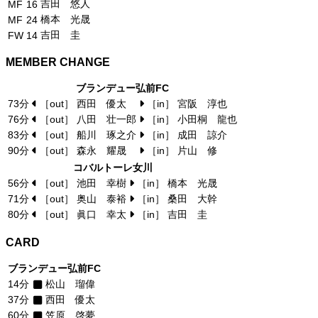
吉田 悠人
MF
16
橋本 光晟
MF
24
吉田 圭
FW
14
MEMBER CHANGE
ブランデュー弘前FC
73分
［out］ 西田 優太
［in］ 宮阪 淳也
76分
［out］ 八田 壮一郎
［in］ 小田桐 龍也
83分
［out］ 船川 琢之介
［in］ 成田 諒介
90分
［out］ 森永 耀晟
［in］ 片山 修
コバルトーレ女川
56分
［out］ 池田 幸樹
［in］ 橋本 光晟
71分
［out］ 奥山 泰裕
［in］ 桑田 大幹
80分
［out］ 眞口 幸太
［in］ 吉田 圭
CARD
ブランデュー弘前FC
14分
松山 瑠偉
37分
西田 優太
60分
笠原 啓夢