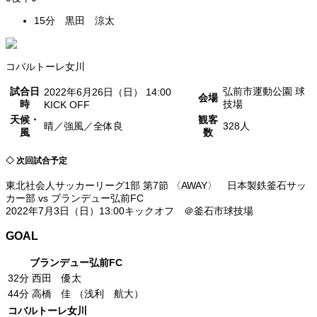
15分 黒田 涼太
コバルトーレ女川
試合日
弘前市運動公園 球
2022年6月26日（日） 14:00
会場
時
技場
KICK OFF
天候・
観客
晴／強風／全体良
328人
風
数
◇ 次回試合予定
東北社会人サッカーリーグ1部 第7節 〈AWAY〉 日本製鉄釜石サッ
カー部 vs ブランデュー弘前FC
2022年7月3日（日）13:00キックオフ ＠釜石市球技場
GOAL
ブランデュー弘前FC
32分
西田 優太
44分
高橋 佳 （浅利 航大）
コバルトーレ女川