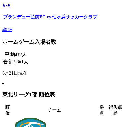
6
-
0
ブランデュー弘前FC vs 七ヶ浜サッカークラブ
詳 細
ホームゲーム入場者数
平 均
472
人
合 計
2,361
人
6月21日現在
東北リーグ1部 順位表
順
勝
得失点
チーム
位
点
差