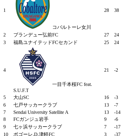
1
28
38
コバルトーレ女川
2
ブランデュー弘前FC
27
24
3
福島ユナイテッドFCセカンド
25
24
4
21
-2
一目千本桜FC feat.
S.U.F.T
5
大山SC
16
-3
6
七戸サッカークラブ
13
-7
7
Sendai University Satellite A
13
-14
8
FCガンジュ岩手
9
-6
9
七ヶ浜サッカークラブ
7
-17
10
ボゴーレ.D.津軽FC
3
-37