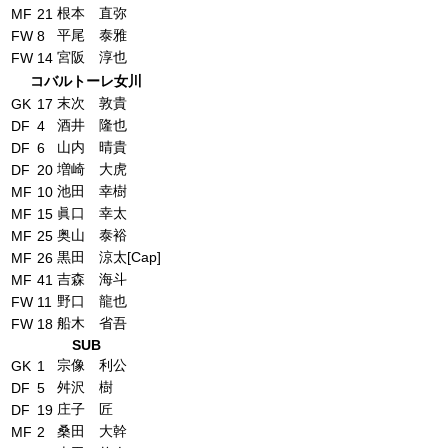
根本 直弥
MF
21
平尾 泰雅
FW
8
宮阪 淳也
FW
14
コバルトーレ女川
末次 敦貴
GK
17
酒井 隆也
DF
4
山内 晴貴
DF
6
増崎 大虎
DF
20
池田 幸樹
MF
10
眞口 幸太
MF
15
奥山 泰裕
MF
25
黒田 涼太[Cap]
MF
26
吉森 海斗
MF
41
野口 龍也
FW
11
船木 省吾
FW
18
SUB
宗像 利公
GK
1
舛沢 樹
DF
5
庄子 匠
DF
19
桑田 大幹
MF
2