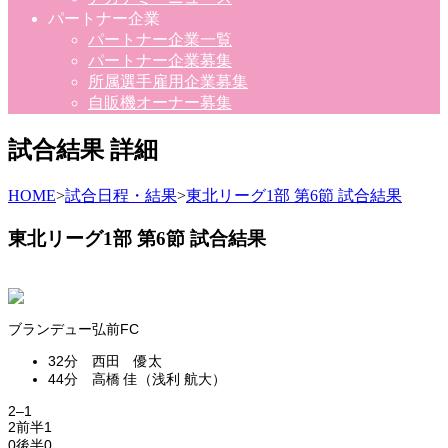
パートナー企業
パートナー企業一覧
パートナー企業募集
所属選手雇用企業募集
自販機オーナー募集
試合結果 詳細
HOME
>
試合日程・結果
>
東北リーグ1部 第6節 試合結果
東北リーグ1部 第6節 試合結果
ブランデュー弘前FC
32分 西田 優太
44分 高橋 佳（浅利 航大）
2
–
1
2
前半
1
0
後半
0