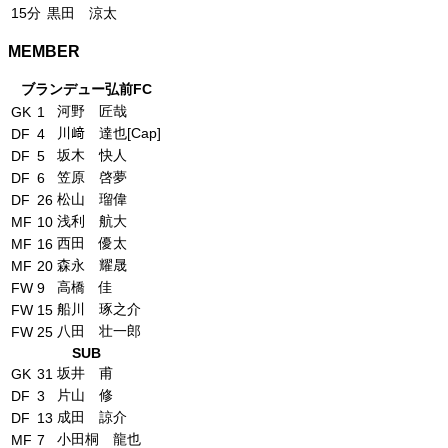
15分
黒田 涼太
MEMBER
ブランデュー弘前FC
河野 匠哉
GK
1
川﨑 達也[Cap]
DF
4
坂木 快人
DF
5
笠原 啓夢
DF
6
松山 瑠偉
DF
26
浅利 航大
MF
10
西田 優太
MF
16
森永 耀晟
MF
20
高橋 佳
FW
9
船川 琢之介
FW
15
八田 壮一郎
FW
25
SUB
坂井 甫
GK
31
片山 修
DF
3
成田 諒介
DF
13
小田桐 龍也
MF
7