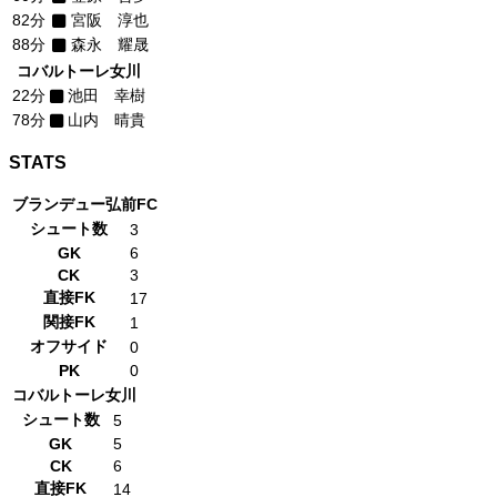
82分
宮阪 淳也
88分
森永 耀晟
コバルトーレ女川
22分
池田 幸樹
78分
山内 晴貴
STATS
ブランデュー弘前FC
シュート数
3
GK
6
CK
3
直接FK
17
関接FK
1
オフサイド
0
PK
0
コバルトーレ女川
シュート数
5
GK
5
CK
6
直接FK
14