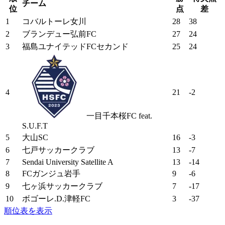
チーム
位
点
差
1
コバルトーレ女川
28
38
2
ブランデュー弘前FC
27
24
3
福島ユナイテッドFCセカンド
25
24
4
21
-2
一目千本桜FC feat.
S.U.F.T
5
大山SC
16
-3
6
七戸サッカークラブ
13
-7
7
Sendai University Satellite A
13
-14
8
FCガンジュ岩手
9
-6
9
七ヶ浜サッカークラブ
7
-17
10
ボゴーレ.D.津軽FC
3
-37
順位表を表示