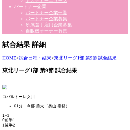
アカデミーニュース
パートナー企業
パートナー企業一覧
パートナー企業募集
所属選手雇用企業募集
自販機オーナー募集
試合結果 詳細
HOME
>
試合日程・結果
>
東北リーグ1部 第9節 試合結果
東北リーグ1部 第9節 試合結果
コバルトーレ女川
61分 今部 勇太（奥山 泰裕）
1
–
3
0
前半
1
1
後半
2