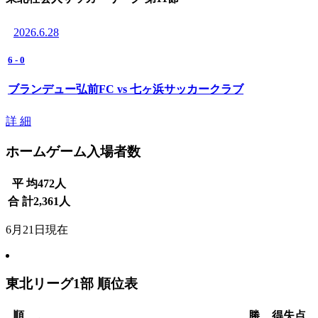
2026.6.28
6
-
0
ブランデュー弘前FC vs 七ヶ浜サッカークラブ
詳 細
ホームゲーム入場者数
平 均
472
人
合 計
2,361
人
6月21日現在
東北リーグ1部 順位表
順
勝
得失点