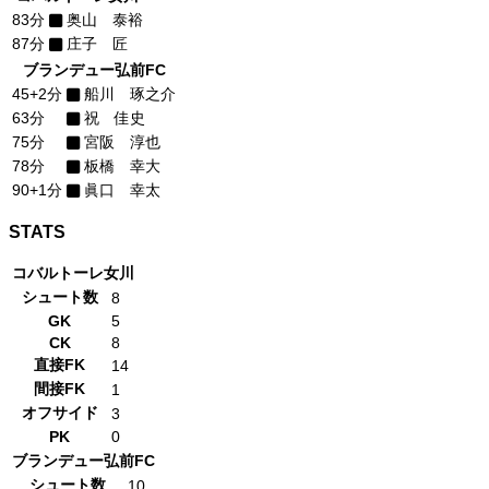
83分
奥山 泰裕
87分
庄子 匠
ブランデュー弘前FC
45+2分
船川 琢之介
63分
祝 佳史
75分
宮阪 淳也
78分
板橋 幸大
90+1分
眞口 幸太
STATS
コバルトーレ女川
シュート数
8
GK
5
CK
8
直接FK
14
間接FK
1
オフサイド
3
PK
0
ブランデュー弘前FC
シュート数
10