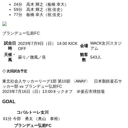
24分 高木 輝之（板橋 幸大）
59分 高木 輝之（祝 佳史）
77分 板橋 幸大（祝 佳史）
ブランデュー弘前FC
試合日
WACK女川スタジ
2023年7月9日（日） 14:00 KICK
会場
時
アム
OFF
天候・
観客
曇り／微風／良
543人
風
数
◇ 次回試合予定
東北社会人サッカーリーグ1部 第10節 〈AWAY〉 日本製鉄釜石サ
ッカー部 vs ブランデュー弘前FC
2023年7月16日（日）13:00キックオフ ＠釜石市球技場
GOAL
コバルトーレ女川
61分
今部 勇太 （奥山 泰裕）
ブランデュー弘前FC