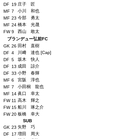
庄子 匠
DF
19
小川 和也
MF
7
今部 勇太
MF
23
橋本 光晟
MF
24
西山 敢太
FW
9
ブランデュー弘前FC
田村 直樹
GK
26
川﨑 達也 [Cap]
DF
4
坂木 快人
DF
5
成田 諒介
DF
13
小野 春輝
DF
33
宮阪 淳也
MF
6
小田桐 龍也
MF
7
眞口 幸太
MF
14
高木 輝之
FW
11
船川 琢之介
FW
15
板橋 幸大
FW
20
SUB
矢野 巧
GK
23
増田 周大
DF
17