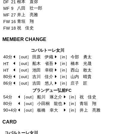
根本 直弥
DF
21
八田 壮一郎
MF
9
井上 亮雅
MF
27
青垣 翔
FW
16
祝 佳史
FW
18
MEMBER CHANGE
コバルトーレ女川
40分
［out］ 田原 伊織
［in］ 今部 勇太
［out］ 船木 省吾
［in］ 橋本 光晟
HT
［out］ 池田 幸樹
［in］ 西山 敢太
HT
80分
［out］ 吉川 佳介
［in］ 山内 晴貴
86分
［out］ 吉田 悠人
［in］ 庄子 匠
ブランデュー弘前FC
54分
［out］ 船川 琢之介
［in］ 祝 佳史
80分
［out］ 小田桐 龍也
［in］ 青垣 翔
90+4分
［out］ 板橋 幸大
［in］ 井上 亮雅
CARD
コバルトーレ女川