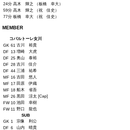
24分
高木 輝之 （板橋 幸大）
59分
高木 輝之 （祝 佳史）
77分
板橋 幸大 （祝 佳史）
MEMBER
コバルトーレ女川
古川 裕貴
GK
61
増崎 大虎
DF
13
奥山 泰裕
DF
25
吉川 佳介
DF
28
三浦 祐希
DF
44
吉田 悠人
MF
16
田原 伊織
MF
17
船木 省吾
MF
18
黒田 涼太 [Cap]
MF
26
池田 幸樹
FW
10
野口 龍也
FW
11
SUB
宗像 利公
GK
1
山内 晴貴
DF
6