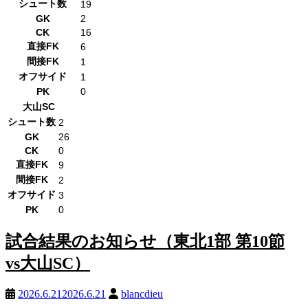
シュート数
19
GK
2
CK
16
直接FK
6
間接FK
1
オフサイド
1
PK
0
大山SC
シュート数
2
GK
26
CK
0
直接FK
9
間接FK
2
オフサイド
3
PK
0
試合結果のお知らせ（東北1部 第10節
vs大山SC）
2026.6.21
2026.6.21
blancdieu