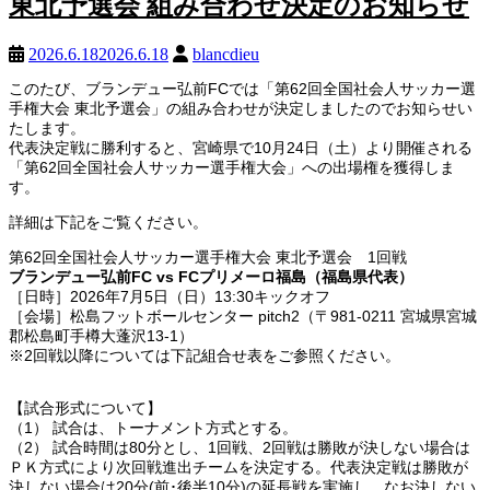
東北予選会 組み合わせ決定のお知らせ
2026.6.18
2026.6.18
blancdieu
このたび、ブランデュー弘前FCでは「第62回全国社会人サッカー選
手権大会 東北予選会」の組み合わせが決定しましたのでお知らせい
たします。
代表決定戦に勝利すると、宮崎県で10月24日（土）より開催される
「第62回全国社会人サッカー選手権大会」への出場権を獲得しま
す。
詳細は下記をご覧ください。
第62回全国社会人サッカー選手権大会 東北予選会 1回戦
ブランデュー弘前FC vs FCプリメーロ福島（福島県代表）
［日時］2026年7月5日（日）13:30キックオフ
［会場］松島フットボールセンター pitch2（〒981-0211 宮城県宮城
郡松島町手樽大蓬沢13-1）
※2回戦以降については下記組合せ表をご参照ください。
【試合形式について】
（1） 試合は、トーナメント方式とする。
（2） 試合時間は80分とし、1回戦、2回戦は勝敗が決しない場合は
ＰＫ方式により次回戦進出チームを決定する。代表決定戦は勝敗が
決しない場合は20分(前･後半10分)の延長戦を実施し、なお決しない