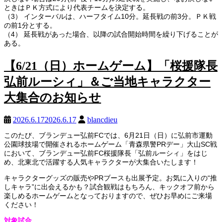
ときはＰＫ方式により代表チームを決定する。
（3） インターバルは、ハーフタイム10分。延長戦の前3分。ＰＫ戦
の前1分とする。
（4） 延長戦があった場合、以降の試合開始時間を繰り下げることが
ある。
【6/21（日）ホームゲーム】「桜援隊長
弘前ルーシィ」＆ご当地キャラクター
大集合のお知らせ
2026.6.17
2026.6.17
blancdieu
このたび、ブランデュー弘前FCでは、6月21日（日）に弘前市運動
公園球技場で開催されるホームゲーム「青森県警PRデー」大山SC戦
において、ブランデュー弘前FC桜援隊長「弘前ルーシィ」をはじ
め、北東北で活躍する人気キャラクターが大集合いたします！
キャラクターグッズの販売やPRブースも出展予定。お気に入りの“推
しキャラ”に出会えるかも？試合観戦はもちろん、キックオフ前から
楽しめるホームゲームとなっておりますので、ぜひお早めにご来場
ください！
対象試合