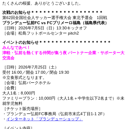
たくさんの桜援、ありがとうございました。
次戦のお知らせ＊＊＊＊＊＊＊＊＊＊＊＊＊＊＊＊＊＊
第62回全国社会人サッカー選手権大会 東北予選会 1回戦
ブランデュー弘前FC vs FCプリメーロ福島（福島県代表）
［日時］2026年7月5日（日）13:30キックオフ
［会場］松島フットボールセンター pitch2
イベントのお知らせ＊＊＊＊＊＊＊＊＊＊＊＊＊＊＊＊＊＊
みんなであべ！
津軽・弘前を熱くする仲間が集う夜 パートナー企業・サポーター大
交流会
［日時］2026年7月25日（土）
受付 16:00／開会 17:00／閉会 19:30
※立食形式となります。
［会場］弘前パークホテル
［会費］
大人1名：8,000円
ファミリープラン：10,000円（大人1名＋中学生以下2名まで）※未
就学児無料
［チケット販売場所］
・ブランデュー弘前FC事務局（弘前市末広4丁目1-1 2F）
・
インターネット「ブランデューショップ」
［イベント内容］