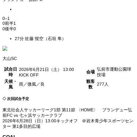
0
–
1
0
前半
1
0
後半
0
27分 佐藤 惺空（石垣 隼）
大山SC
試合日
弘前市運動公園球
2026年6月21日（土） 13:00
会場
時
技場
KICK OFF
天候・
観客
雨／微風／良
277人
風
数
◇ 次回試合予定
東北社会人サッカーリーグ1部 第11節 〈HOME〉 ブランデュー弘
前FC vs 七ヶ浜サッカークラブ
2026年6月28日（日）13:00キックオフ ＠岩木青少年スポーツセン
ター 第1多目的広場