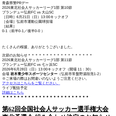
青森県警PRデー
2026東北社会人サッカーリーグ1部 第10節
ブランデュー弘前FC vs 大山SC
［日時］6月21日（日）13:00キックオフ
［会場］弘前市運動公園球技場
［結果］
0-1（前半0-1／後半0-0 ）
たくさんの桜援、ありがとうございました。
次節のお知らせ＊＊＊＊＊＊＊＊＊＊＊＊＊＊＊＊＊＊
2026東北社会人サッカーリーグ1部 第11節
ブランデュー弘前FC vs 七ヶ浜SC
2026年6月28日（日）13:00キックオフ（開場 11：30）
会場
岩木青少年スポーツセンター
（弘前市常盤野湯段萢1-2）
※ご来場の際はお間違いのないようご注意ください。
アクセスはこちらをご覧ください。
ライブ配信予定
詳細はこちら
＊＊＊＊＊＊＊＊＊＊＊＊＊＊＊＊＊＊＊＊＊＊＊＊
第62回全国社会人サッカー選手権大会