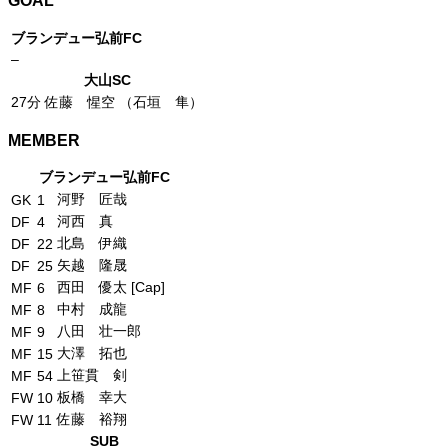
GOAL
ブランデュー弘前FC
–
大山SC
27分
佐藤 惺空 （石垣 隼）
MEMBER
ブランデュー弘前FC
河野 匠哉
GK
1
河西 真
DF
4
北島 伊織
DF
22
矢越 隆晟
DF
25
西田 優太 [Cap]
MF
6
中村 成龍
MF
8
八田 壮一郎
MF
9
大澤 拓也
MF
15
上笹貫 剣
MF
54
板橋 幸大
FW
10
佐藤 裕翔
FW
11
SUB