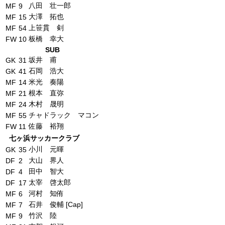
八田 壮一郎
MF
9
大澤 拓也
MF
15
上笹貫 剣
MF
54
板橋 幸大
FW
10
SUB
坂井 甫
GK
31
石岡 浩大
GK
41
米光 奏陽
MF
14
根本 直弥
MF
21
木村 晟明
MF
24
チャドラック マコン
MF
55
佐藤 裕翔
FW
11
七ヶ浜サッカークラブ
小川 元暉
GK
35
大山 界人
DF
2
田中 智大
DF
4
太宰 啓太郎
DF
17
河村 知侑
MF
6
石井 俊輔 [Cap]
MF
7
竹沢 陸
MF
9