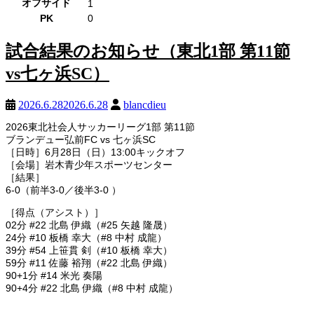
オフサイド
1
PK
0
試合結果のお知らせ（東北1部 第11節
vs七ヶ浜SC）
2026.6.28
2026.6.28
blancdieu
2026東北社会人サッカーリーグ1部 第11節
ブランデュー弘前FC vs 七ヶ浜SC
［日時］6月28日（日）13:00キックオフ
［会場］岩木青少年スポーツセンター
［結果］
6-0（前半3-0／後半3-0 ）
［得点（アシスト）］
02分 #22 北島 伊織（#25 矢越 隆晟）
24分 #10 板橋 幸大（#8 中村 成龍）
39分 #54 上笹貫 剣（#10 板橋 幸大）
59分 #11 佐藤 裕翔（#22 北島 伊織）
90+1分 #14 米光 奏陽
90+4分 #22 北島 伊織（#8 中村 成龍）