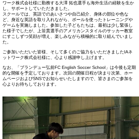
ワーク株式会社様に勤務する大澤 拓也選手も海外生活の経験を生か
し、サポートしていただきました。
スクールでは、英語でのあいさつや自己紹介、身体の部位や色な
ど、身近な英語を取り入れながら、ボールを使ったトレーニングや
ゲームを実施しました。参加した子どもたちは、最初は少し緊張し
た様子でしたが、上笹貫選手のアメリカンスタイルのサッカー教室
にすこしずつ笑顔が増え、楽しみながら積極的に取り組んでいまし
た。
ご参加いただいた皆様、そして多くのご協力をいただきましたIAネ
ットワーク株式会社様に、心より感謝申し上げます。
なお、「ブランデュー弘前FC English Soccer School」は今後も定期
的な開催を予定しております。次回の開催日程が決まり次第、ホー
ムページおよびSNSでお知らせいたしますので、皆さまのご参加を
心よりお待ちしております。