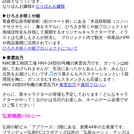
話題となっています。
なりほんお嬢様X
なりほんお嬢様
▶ひろさき咲くや姫
青森県弘前市駅前町（虹のマート前）にある「木花咲耶姫（コノハ
ナサクヤヒメ）」像をモデルに、ひろさき咲くや姫プロジェクトが
地域活性化を目指して展開するオリジナルキャラクターです。イラ
ストは七原しえさんが担当し、プロジェクト内で観光・特産品のPR
や商品展開に活用されています。
ひろさき咲くや姫プロジェクトについて
▶東雲吉乃
KMC重工秋田工場 HNY-24型03号機の東雲吉乃です。ガソリンは給
油してあげられませんが、生活にあったかとあんしんを、みんなに
元気をお届けしたいです
ガス屋さんもガスステーションという屁
理屈を胸に、ガソスタむすめもスタメンさんも応援します！
HNY-24型03号機の東雲吉乃X
東雲吉乃
森田プロパン
さらに、新キャラクターの登場も予定しております！どんなキャラ
クターがやってくるのかは当日のお楽しみ。ホームゲーム会場でぜ
ひご覧ください！
弘前物産パルシー
弘前の駅ビル「アプリーズ」1階にある、創業44年の土産屋です。
ブランデュー弘前FCコラボグッズ以外の「弘前ルーシィ」グッズは