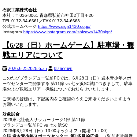
石沢工業株式会社
本社：〒036-8061 青森県弘前市神田2丁目4-20
TEL 0172-34-6661／FAX 0172-34-6663
公式ホームページ
https://www.sign1430.co.jp/
Instagram
https://www.instagram.com/ishizawa1430sign/
【6/28（日）ホームゲーム】駐車場・観
戦エリアについて
2026.6.25
2026.6.25
blancdieu
このたびブランデュー弘前FCでは、6月28日（日）岩木青少年スポ
ーツセンターで開催する 第11節 vs 七ヶ浜SC戦につきまして、駐車
場および観戦エリア・導線についてお知らせいたします。
ご来場の皆様は、下記案内をご確認のうえご来場くださいますよう
お願いいたします。
対象試合
2026東北社会人サッカーリーグ1部 第11節
ブランデュー弘前FC vs 七ヶ浜SC
2026年6月28日（日）13:00キックオフ（開場 11：00）
会場
岩木青少年スポーツセンター 第1多目的広場
（弘前市常盤野