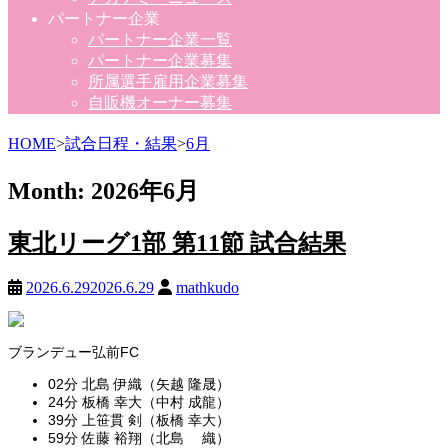
パートナー企業
パートナー企業一覧
パートナー企業募集
所属選手雇用企業募集
自販機オーナー募集
HOME
>
試合日程・結果
>
6月
Month:
2026年6月
東北リーグ1部 第11節 試合結果
2026.6.29
2026.6.29
mathkudo
ブランデュー弘前FC
02分 北島 伊織（矢越 隆晟）
24分 板橋 幸大（中村 成龍）
39分 上笹貫 剣（板橋 幸大）
59分 佐藤 裕翔（北島 織）