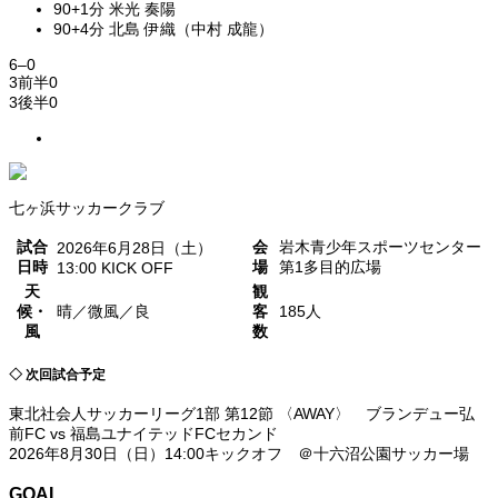
90+1分 米光 奏陽
90+4分 北島 伊織（中村 成龍）
6
–
0
3
前半
0
3
後半
0
七ヶ浜サッカークラブ
試合
会
岩木青少年スポーツセンター
2026年6月28日（土）
日時
場
第1多目的広場
13:00 KICK OFF
天
観
候・
晴／微風／良
客
185人
風
数
◇ 次回試合予定
東北社会人サッカーリーグ1部 第12節 〈AWAY〉 ブランデュー弘
前FC vs 福島ユナイテッドFCセカンド
2026年8月30日（日）14:00キックオフ ＠十六沼公園サッカー場
GOAL