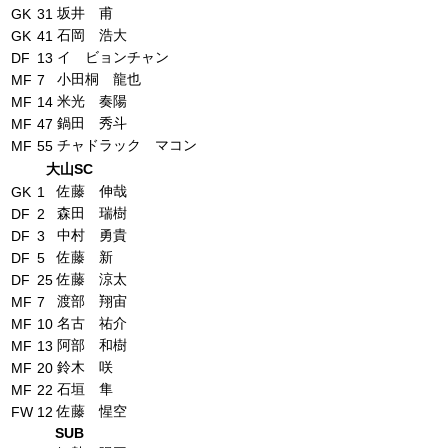
坂井 甫
GK
31
石岡 浩大
GK
41
イ ビョンチャン
DF
13
小田桐 龍也
MF
7
米光 奏陽
MF
14
鍋田 秀斗
MF
47
チャドラック マコン
MF
55
大山SC
佐藤 伸哉
GK
1
森田 瑞樹
DF
2
中村 勇貴
DF
3
佐藤 新
DF
5
佐藤 涼太
DF
25
渡部 翔宙
MF
7
名古 祐介
MF
10
阿部 和樹
MF
13
鈴木 咲
MF
20
石垣 隼
MF
22
佐藤 惺空
FW
12
SUB