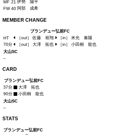
伊勢 陽平
MF
21
阿部 成希
FW
40
MEMBER CHANGE
ブランデュー弘前FC
［out］ 佐藤 裕翔
［in］ 米光 奏陽
HT
70分
［out］ 大澤 拓也
［in］ 小田桐 龍也
大山SC
–
CARD
ブランデュー弘前FC
37分
大澤 拓也
90分
小田桐 龍也
大山SC
–
STATS
ブランデュー弘前FC