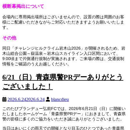
横断幕掲出について
会場内に専用掲出場所はございませんので、設置の際は周囲のお客
様にご配慮いただきながらご対応いただきますようお願いいたしま
す。
その他
同日「チャレンジヒルクライム岩木山2026」が開催されるため、岩
木山総合公園～嶽温泉～岩木山スカイライン入口区間において、
9:00頃まで片側通行規制が実施されます。ご来場の際は、交通規制
情報をご確認のうえお越しください。
6/21（日）青森県警PRデーありがとう
ございました！
2026.6.24
2026.6.24
blancdieu
このたびブランデュー弘前FCでは、2026年6月21日（日）に開催い
たしましたホームゲーム「青森県警PRデー」におきまして、青森県
警の皆様に多くのご協力をいただき誠にありがとうございました。
当日はあいにくの雨天での開催となり目玉のひとつであった青森県