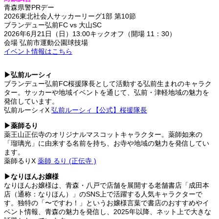
青森県警PRデー
2026東北社会人サッカーリーグ1部 第10節
ブランデュー弘前FC vs 大山SC
2026年6月21日（日）13:00キックオフ（開場 11：30）
会場 弘前市運動公園球技場
イベント情報はこちら
▶弘前ルーシィ
ブランデュー弘前FC桜援隊長として活動する弘前生まれのキャラク
ター。サッカーや地域イベントを通じて、弘前・津軽地域の魅力を
発信しています。
弘前ルーシィX
弘前ルーシィ【公式】桜援隊長
▶薬師るり
薬王山正伝寺のオリジナルマスコットキャラクター。薬師如来の
「瑠璃光」に由来する名前を持ち、お寺や地域の魅力を発信してい
ます。
薬師るりX
薬師 るり (正伝寺 )
▶なりほんお嬢様
なりほんお嬢様は、青森・八戸で店舗を展開する老舗書店「成田本
店（通称：なりほん）」のSNS上で活躍する人気キャラクターで
す。独特の「〜ですわ！」というお嬢様言葉で書店のおすすめやイ
ベント情報、青森の魅力を発信し、2025年以降、ネット上で大きな