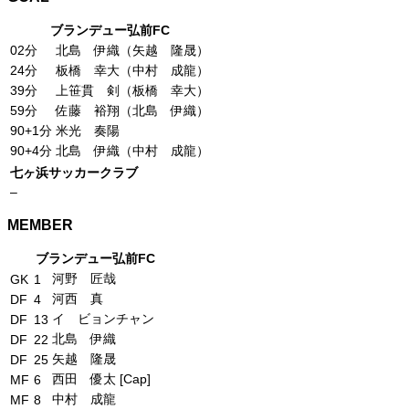
ブランデュー弘前FC
02分
北島 伊織（矢越 隆晟）
24分
板橋 幸大（中村 成龍）
39分
上笹貫 剣（板橋 幸大）
59分
佐藤 裕翔（北島 伊織）
90+1分
米光 奏陽
90+4分
北島 伊織（中村 成龍）
七ヶ浜サッカークラブ
–
MEMBER
ブランデュー弘前FC
河野 匠哉
GK
1
河西 真
DF
4
イ ビョンチャン
DF
13
北島 伊織
DF
22
矢越 隆晟
DF
25
西田 優太 [Cap]
MF
6
中村 成龍
MF
8