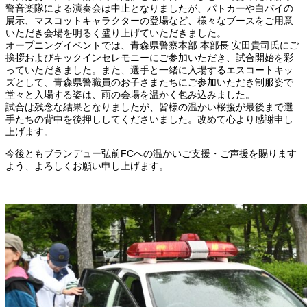
警音楽隊による演奏会は中止となりましたが、パトカーや白バイの
展示、マスコットキャラクターの登場など、様々なブースをご用意
いただき会場を明るく盛り上げていただきました。
オープニングイベントでは、青森県警察本部 本部長 安田貴司氏にご
挨拶およびキックインセレモニーにご参加いただき、試合開始を彩
っていただきました。また、選手と一緒に入場するエスコートキッ
ズとして、青森県警職員のお子さまたちにご参加いただき制服姿で
堂々と入場する姿は、雨の会場を温かく包み込みました。
試合は残念な結果となりましたが、皆様の温かい桜援が最後まで選
手たちの背中を後押ししてくださいました。改めて心より感謝申し
上げます。
今後ともブランデュー弘前FCへの温かいご支援・ご声援を賜ります
よう、よろしくお願い申し上げます。