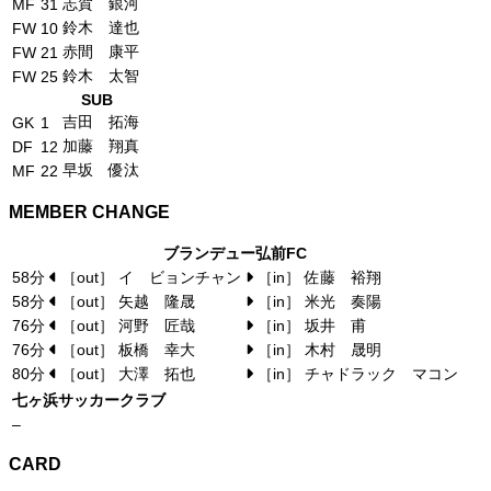
志賀 銀河
MF
31
鈴木 達也
FW
10
赤間 康平
FW
21
鈴木 太智
FW
25
SUB
吉田 拓海
GK
1
加藤 翔真
DF
12
早坂 優汰
MF
22
MEMBER CHANGE
ブランデュー弘前FC
58分
［out］ イ ビョンチャン
［in］ 佐藤 裕翔
58分
［out］ 矢越 隆晟
［in］ 米光 奏陽
76分
［out］ 河野 匠哉
［in］ 坂井 甫
76分
［out］ 板橋 幸大
［in］ 木村 晟明
80分
［out］ 大澤 拓也
［in］ チャドラック マコン
七ヶ浜サッカークラブ
–
CARD