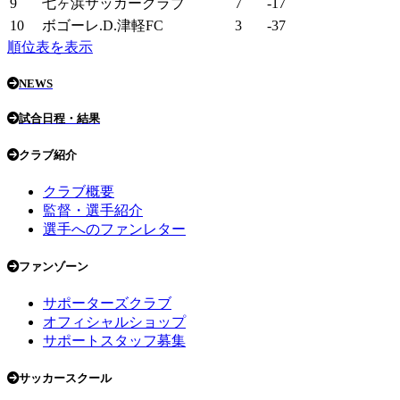
9
七ヶ浜サッカークラブ
7
-17
10
ボゴーレ.D.津軽FC
3
-37
順位表を表示
NEWS
試合日程・結果
クラブ紹介
クラブ概要
監督・選手紹介
選手へのファンレター
ファンゾーン
サポーターズクラブ
オフィシャルショップ
サポートスタッフ募集
サッカースクール