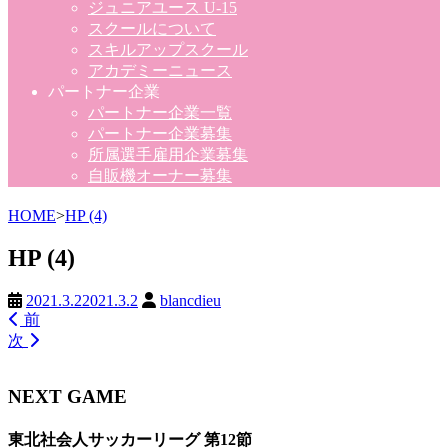
ジュニアユース U-15
スクールについて
スキルアップスクール
アカデミーニュース
パートナー企業
パートナー企業一覧
パートナー企業募集
所属選手雇用企業募集
自販機オーナー募集
HOME
>
HP (4)
HP (4)
2021.3.2
2021.3.2
blancdieu
前
次
NEXT GAME
東北社会人サッカーリーグ 第12節