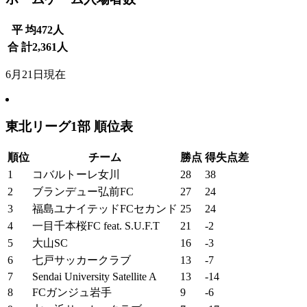
平 均
472
人
合 計
2,361
人
6月21日現在
東北リーグ1部 順位表
順位
チーム
勝点
得失点差
1
コバルトーレ女川
28
38
2
ブランデュー弘前FC
27
24
3
福島ユナイテッドFCセカンド
25
24
4
一目千本桜FC feat. S.U.F.T
21
-2
5
大山SC
16
-3
6
七戸サッカークラブ
13
-7
7
Sendai University Satellite A
13
-14
8
FCガンジュ岩手
9
-6