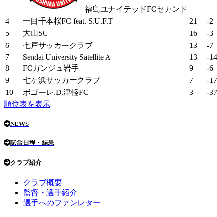
福島ユナイテッドFCセカンド
4
一目千本桜FC feat. S.U.F.T
21
-2
5
大山SC
16
-3
6
七戸サッカークラブ
13
-7
7
Sendai University Satellite A
13
-14
8
FCガンジュ岩手
9
-6
9
七ヶ浜サッカークラブ
7
-17
10
ボゴーレ.D.津軽FC
3
-37
順位表を表示
NEWS
試合日程・結果
クラブ紹介
クラブ概要
監督・選手紹介
選手へのファンレター