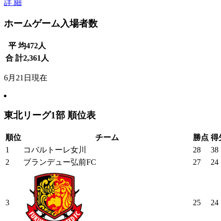
詳 細
ホームゲーム入場者数
平 均
472
人
合 計
2,361
人
6月21日現在
東北リーグ1部 順位表
順位
チーム
勝点
得
1
コバルトーレ女川
28
38
2
ブランデュー弘前FC
27
24
3
25
24