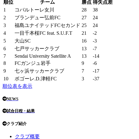
順位
チーム
勝点
得失点差
1
コバルトーレ女川
28
38
2
ブランデュー弘前FC
27
24
3
福島ユナイテッドFCセカンド
25
24
4
一目千本桜FC feat. S.U.F.T
21
-2
5
大山SC
16
-3
6
七戸サッカークラブ
13
-7
7
Sendai University Satellite A
13
-14
8
FCガンジュ岩手
9
-6
9
七ヶ浜サッカークラブ
7
-17
10
ボゴーレ.D.津軽FC
3
-37
順位表を表示
NEWS
試合日程・結果
クラブ紹介
クラブ概要