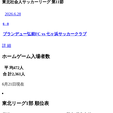
東北社会人サッカーリーグ 第11節
2026.6.28
6
-
0
ブランデュー弘前FC vs 七ヶ浜サッカークラブ
詳 細
ホームゲーム入場者数
平 均
472
人
合 計
2,361
人
6月21日現在
東北リーグ1部 順位表