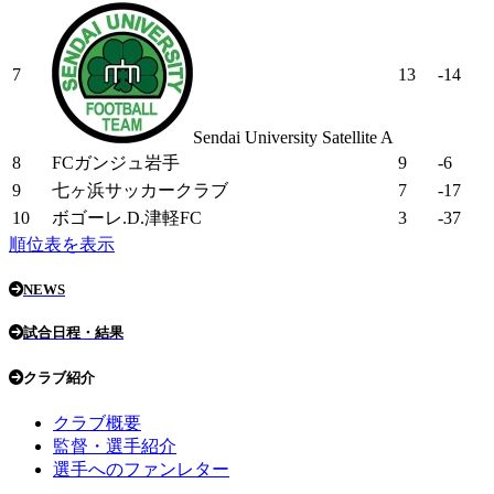
7
13
-14
Sendai University Satellite A
8
FCガンジュ岩手
9
-6
9
七ヶ浜サッカークラブ
7
-17
10
ボゴーレ.D.津軽FC
3
-37
順位表を表示
NEWS
試合日程・結果
クラブ紹介
クラブ概要
監督・選手紹介
選手へのファンレター