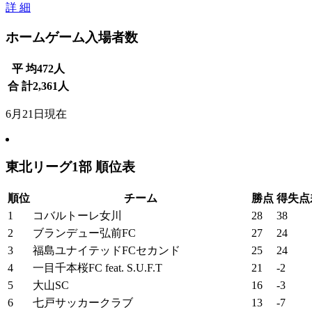
詳 細
ホームゲーム入場者数
平 均
472
人
合 計
2,361
人
6月21日現在
東北リーグ1部 順位表
順位
チーム
勝点
得失点
1
コバルトーレ女川
28
38
2
ブランデュー弘前FC
27
24
3
福島ユナイテッドFCセカンド
25
24
4
一目千本桜FC feat. S.U.F.T
21
-2
5
大山SC
16
-3
6
七戸サッカークラブ
13
-7