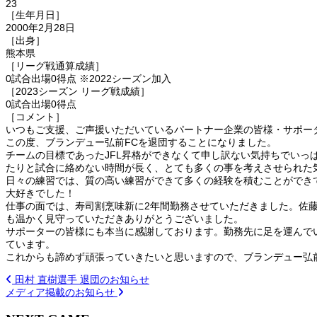
23
［生年月日］
2000年2月28日
［出身］
熊本県
［リーグ戦通算成績］
0試合出場0得点 ※2022シーズン加入
［2023シーズン リーグ戦成績］
0試合出場0得点
［コメント］
いつもご支援、ご声援いただいているパートナー企業の皆様・サポー
この度、ブランデュー弘前FCを退団することになりました。
チームの目標であったJFL昇格ができなくて申し訳ない気持ちでいっ
たりと試合に絡めない時間が長く、とても多くの事を考えさせられた
日々の練習では、質の高い練習ができて多くの経験を積むことができ
大好きでした！
仕事の面では、寿司割烹味新に2年間勤務させていただきました。佐
も温かく見守っていただきありがとうございました。
サポーターの皆様にも本当に感謝しております。勤務先に足を運んで
ています。
これからも諦めず頑張っていきたいと思いますので、ブランデュー弘
田村 直樹選手 退団のお知らせ
メディア掲載のお知らせ