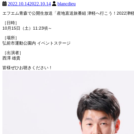
2022.10.14
2022.10.14
blancdieu
エフエム青森で公開生放送「産地直送旅番組 津軽へ行こう！2022津
［日時］
10月15日（土）11:23頃～
［場所］
弘前市運動公園内 イベントステージ
［出演者］
西澤 雄貴
皆様ぜひお聴きください！