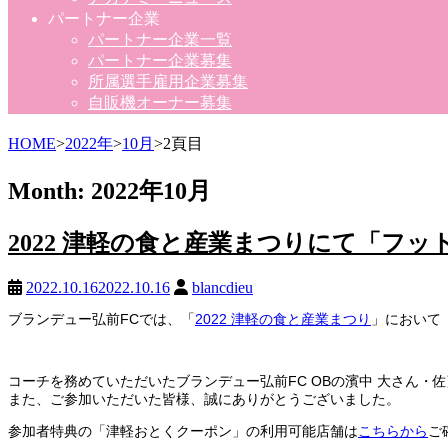
パートナー企業
パートナー企業一覧
パートナー企業募集
所属選手雇用企業募集
自販機オーナー募集
HOME
>
2022年
>
10月
>
2頁目
Month:
2022年10月
2022 津軽の食と産業まつりにて「フ
2022.10.16
2022.10.16
blancdieu
ブランデュー弘前FCでは、「
2022 津軽の食と産業まつり
」において
コーチを務めていただいたブランデュー弘前FC OBの濱中 大さん・
また、ご参加いただいた皆様、誠にありがとうございました。
参加者特典の「津軽おとくクーポン」の利用可能店舗は
こちらから
ご