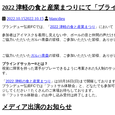
2022 津軽の食と産業まつりにて「ブ
2022.10.15
2022.10.15
blancdieu
ブランデュー弘前FCでは、「
2022 津軽の食と産業まつり
」において
参加者はアイマスクを着用し見えない中、ボールの音と仲間の声だけ
ご協力いただいたガルハ青森の皆様、ご参加いただいた皆様、ありが
ご協力いただいた
ガルハ青森
の皆様、ご参加いただいた皆様、ありが
ブラインドサッカー®とは？
視覚に障害を持った選手がプレーできるように考案された5人制のサ
す。
「
2022 津軽の食と産業まつり
」は10月16日(日)まで開催しておりま
ブランデュー弘前FCでは「フットサル体験会」と、どなたでも参加可
ジしてください！たくさんのご来場お待ちしております。
※「フットサル体験会」のお申し込み受付は終了しました。
メディア出演のお知らせ