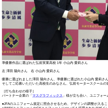
準優勝作品に選ばれた弘前実業高校 1年 小山内 愛莉さん
左 澤田 陽向さん 右 小山内 愛莉さん
優勝に選ばれました澤田 陽向さん、準優勝に選ばれた小山内 愛莉さ
そしてご応募いただいた高校生のみなさん、弘前モータースクールの
［打ち合わせの様子］
パートナー企業の「
マスグラフィックス
」様が立ち合い、ユニフォー
●JFAのユニフォーム規定に照合させるため、デザインの調整が入る