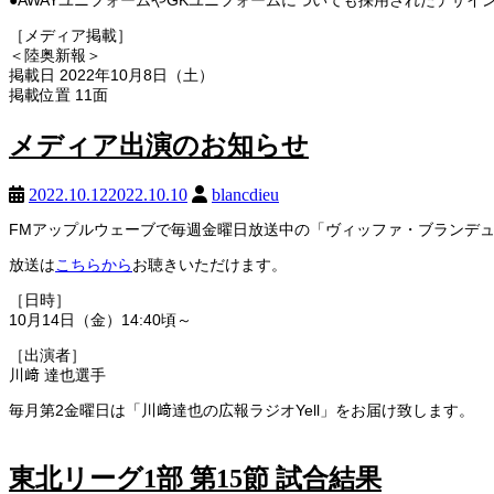
●AWAYユニフォームやGKユニフォームについても採用されたデザイ
［メディア掲載］
＜陸奥新報＞
掲載日 2022年10月8日（土）
掲載位置 11面
メディア出演のお知らせ
2022.10.12
2022.10.10
blancdieu
FM
アップルウェーブで毎週金曜日放送中の「ヴィッファ・ブランデュ
放送は
こちらから
お聴きいただけます。
［日時］
10月14日（金）
14:40
頃～
［出演者］
川﨑 達也選手
毎月第2金曜日は「川﨑達也の広報ラジオYell」をお届け致します。
東北リーグ1部 第15節 試合結果