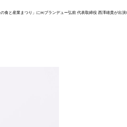
軽の食と産業まつり」に㈱ブランデュー弘前 代表取締役 西澤雄貴が出