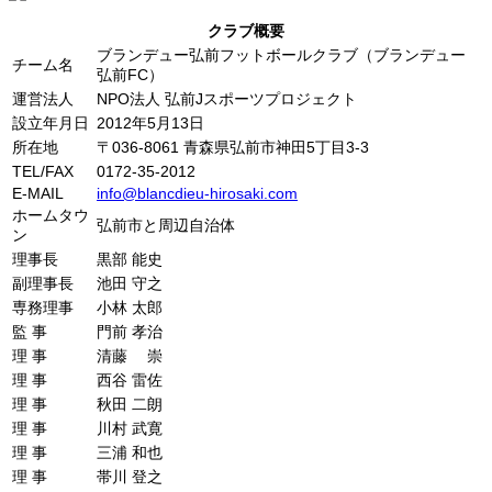
クラブ概要
ブランデュー弘前フットボールクラブ（ブランデュー
チーム名
弘前FC）
運営法人
NPO法人 弘前Jスポーツプロジェクト
設立年月日
2012年5月13日
所在地
〒036-8061 青森県弘前市神田5丁目3-3
TEL/FAX
0172-35-2012
E-MAIL
info@blancdieu-hirosaki.com
ホームタウ
弘前市と周辺自治体
ン
理事長
黒部 能史
副理事長
池田 守之
専務理事
小林 太郎
監 事
門前 孝治
理 事
清藤 崇
理 事
西谷 雷佐
理 事
秋田 二朗
理 事
川村 武寛
理 事
三浦 和也
理 事
帯川 登之