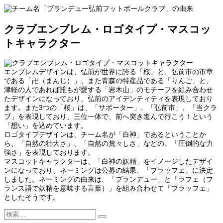
クラブエンブレム・ロゴタイプ・マスコッ
トキャラクター
エンブレムデザインは、弘前が世界に誇る「桜」と、弘前市の市章
である「卍（まんじ）」、また青森の特産品である「りんご」と、
津軽の人であれば誰もが愛する「岩木山」のモチーフを組み合わせ
たデザインになっており、弘前のアイデンティティを表現しており
ます。また3つの「桜」は、「サポーター」、「弘前市」、「当クラ
ブ」を表現しており、三位一体で、前へ突き進んで行こう！という
「想い」を込めています。
ロゴタイプデザインは、チーム名が「白神」であるということか
ら、「自然の壮大さ」、「自然の荒々しさ」などの、「圧倒的な力
強さ」を表現しております。
マスコットキャラクターは、「白神の妖精」をイメージしたデザイ
ンになっており、ネーミングは公募の結果、「ブラッフェ」に決定
しました。ネーミングの由来は、「ブランデュー」と「ラフェ（フ
ランス語で妖精を意味する言葉）」を組み合わせて「ブラッフェ」
としたそうです。
検