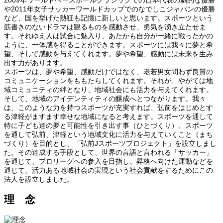
や2011年女子サッカーワールドカップでのなでしこジャパンの優勝
など、国を挙げた熱狂も記憶に新しいと思います。スポーツという
筋書きのないドラマは観るものを感動させ、勇気を湧き立たせま
す。それゆえ人は試合に魅入り、あたかも自分が一緒に戦ったかの
ように、一体感を得ることができます。スポーツには我々に夢と希
望、そして感動を与えてくれます。夢や希望、感動には未来を生み
出す力があります。
スポーツは、夢や希望、感動だけではなく、老若男女問わず良質の
コミュニケーションをももたらしてくれます。それが、やがては地
域コミュニティの絆となり、地域社会にも活力を与えてくれます。
そして、地域のアイデンティティの醸成へとつながります。我々
は、このような力を持つスポーツが充実すれば、弘前をはじめとす
る津軽がますます幸せな地域になると考えます。スポーツを通して
特に子ども達の夢と可能性を引き出す事（ひとづくり）、スポーツ
を通して弘前、津軽という地域文化に活力を与えていくこと（まち
づくり）を目的とし、「弘前Jスポーツプロジェクト」を設立しまし
た。その達成する手段として、世界の言語と言われる「サッカー」
を通じて、プロリーグへの参入を目指し、昇格へ向けた運動などを
通じて、活力ある地域社会の実現という社会貢献をするためにこの
法人を設立しました。
理 念