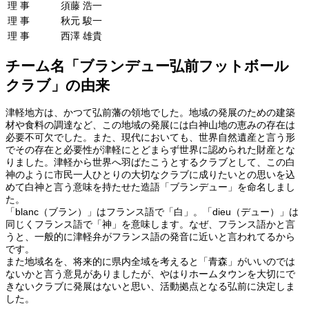
理 事
須藤 浩一
理 事
秋元 駿一
理 事
西澤 雄貴
チーム名「ブランデュー弘前フットボール
クラブ」の由来
津軽地方は、かつて弘前藩の領地でした。地域の発展のための建築
材や食料の調達など、この地域の発展には白神山地の恵みの存在は
必要不可欠でした。また、現代においても、世界自然遺産と言う形
でその存在と必要性が津軽にとどまらず世界に認められた財産とな
りました。津軽から世界へ羽ばたこうとするクラブとして、この白
神のように市民一人ひとりの大切なクラブに成りたいとの思いを込
めて白神と言う意味を持たせた造語「ブランデュー」を命名しまし
た。
「blanc（ブラン）」はフランス語で「白」。「dieu（デュー）」は
同じくフランス語で「神」を意味します。なぜ、フランス語かと言
うと、一般的に津軽弁がフランス語の発音に近いと言われてるから
です。
また地域名を、将来的に県内全域を考えると「青森」がいいのでは
ないかと言う意見がありましたが、やはりホームタウンを大切にで
きないクラブに発展はないと思い、活動拠点となる弘前に決定しま
した。