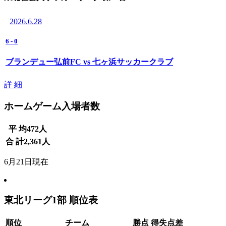
2026.6.28
6
-
0
ブランデュー弘前FC vs 七ヶ浜サッカークラブ
詳 細
ホームゲーム入場者数
平 均
472
人
合 計
2,361
人
6月21日現在
東北リーグ1部 順位表
順位
チーム
勝点
得失点差