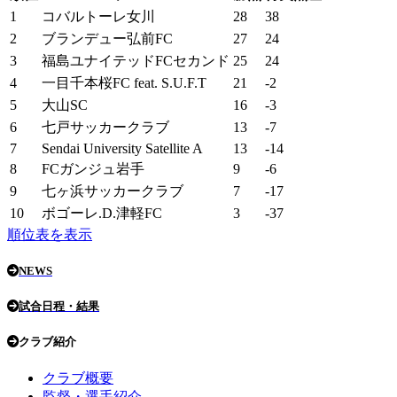
1
コバルトーレ女川
28
38
2
ブランデュー弘前FC
27
24
3
福島ユナイテッドFCセカンド
25
24
4
一目千本桜FC feat. S.U.F.T
21
-2
5
大山SC
16
-3
6
七戸サッカークラブ
13
-7
7
Sendai University Satellite A
13
-14
8
FCガンジュ岩手
9
-6
9
七ヶ浜サッカークラブ
7
-17
10
ボゴーレ.D.津軽FC
3
-37
順位表を表示
NEWS
試合日程・結果
クラブ紹介
クラブ概要
監督・選手紹介